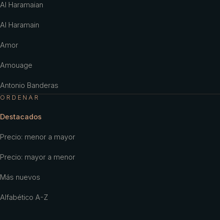
Al Haramaian
Al Haramain
Amor
Amouage
Antonio Banderas
ORDENAR
Antonio Puig
Destacados
Aramis
Precio: menor a mayor
Ariana Grande
Precio: mayor a menor
Armaf
Más nuevos
Armani
Alfabético A-Z
Aubusson