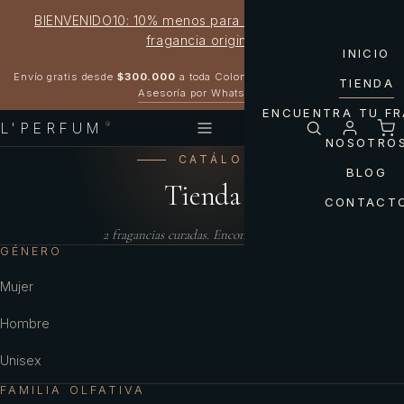
BIENVENIDO10: 10% menos para estrenar tu próxima
fragancia original
INICIO
Garantía 100% original
Envío gratis desde
$300.000
a toda Colombia
TIENDA
Asesoría por WhatsApp
ENCUENTRA TU F
L'PERFUM
®
NOSOTRO
CATÁLOGO
BLOG
Tienda
CONTACT
2
fragancias curadas. Encontrá la tuya.
GÉNERO
Mujer
Hombre
Unisex
FAMILIA OLFATIVA