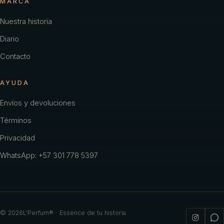
MARCA
Dkny
Nuestra historia
Dolce & Gabbana
Diario
Dolce Gabbana
Contacto
Elizabeth Arden
AYUDA
Ferragamo Free
Envíos y devoluciones
Ferragamo Pour
Términos
Ferrari Men
Privacidad
Figuier Roger
WhatsApp: +57 301 778 5397
Givenchy
Gr
©
2026
L'Perfum® · Essence de tu historia
Gucci