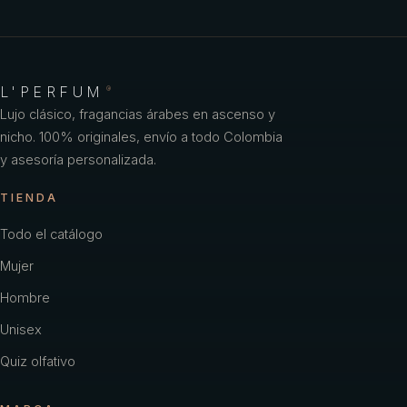
Carolina Herrera
Cartier
Chacharel Woman
L'PERFUM
®
Lujo clásico, fragancias árabes en ascenso y
Chanel
nicho. 100% originales, envío a todo Colombia
y asesoría personalizada.
Chevignon
TIENDA
Coach
Todo el catálogo
Color
Mujer
Creed
Hombre
Davidoff
Unisex
Diesel
Quiz olfativo
Dior