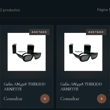
Azzaro
2
productos
Página
1
Benetton
Benetton Woman
AGOTADO
AGOTADO
Bharara
Bond No
Britney Spears
Bulgari
Burberry
Bvlgari
Gafas AN4318 THEKIDD
Gafas AN4318 THEKIDD
ARNETTE
ARNETTE
Caf
Consultar
Consultar
Calvin Klein