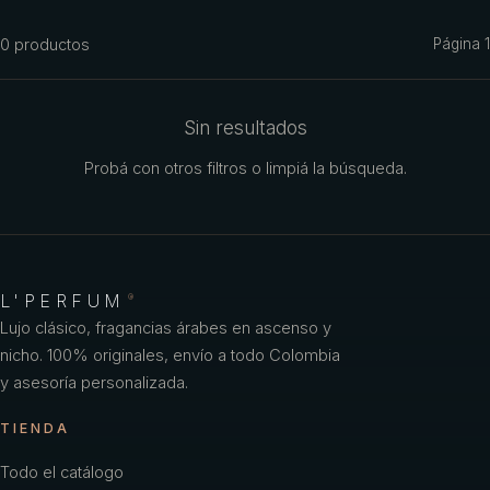
Azzaro
0
productos
Página
1
Benetton
Benetton Woman
Sin resultados
Bharara
Probá con otros filtros o limpiá la búsqueda.
Bond No
Britney Spears
Bulgari
L'PERFUM
®
Burberry
Lujo clásico, fragancias árabes en ascenso y
nicho. 100% originales, envío a todo Colombia
Bvlgari
y asesoría personalizada.
Caf
TIENDA
Calvin Klein
Todo el catálogo