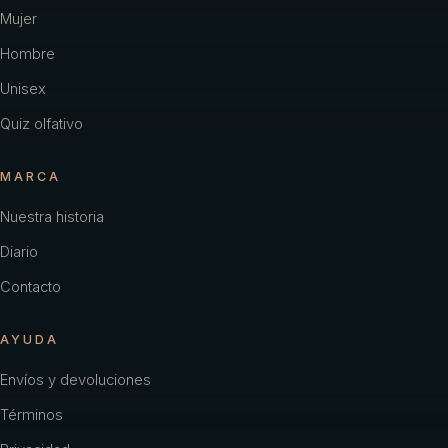
Carolina Herrera
Mujer
Hombre
Cartier
Unisex
Chacharel Woman
Quiz olfativo
Chanel
MARCA
Chevignon
Nuestra historia
Coach
Diario
Color
Contacto
Creed
AYUDA
Davidoff
Envíos y devoluciones
Diesel
Términos
Dior