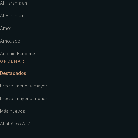
Al Haramaian
Al Haramain
Amor
Amouage
Antonio Banderas
ORDENAR
Antonio Puig
Destacados
Aramis
Precio: menor a mayor
Ariana Grande
Precio: mayor a menor
Armaf
Más nuevos
Armani
Alfabético A-Z
Aubusson