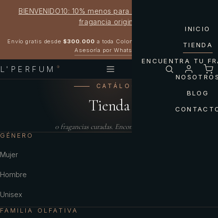
BIENVENIDO10: 10% menos para estrenar tu próxima
fragancia original
INICIO
Garantía 100% original
Envío gratis desde
$300.000
a toda Colombia
TIENDA
Asesoría por WhatsApp
ENCUENTRA TU F
L'PERFUM
®
NOSOTRO
CATÁLOGO
BLOG
Tienda
CONTACT
0
fragancias curadas. Encontrá la tuya.
GÉNERO
Mujer
Hombre
Unisex
FAMILIA OLFATIVA