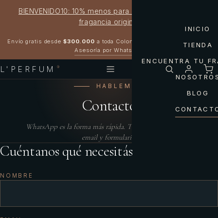
BIENVENIDO10: 10% menos para estrenar tu próxima
fragancia original
INICIO
Garantía 100% original
Envío gratis desde
$300.000
a toda Colombia
TIENDA
Asesoría por WhatsApp
ENCUENTRA TU F
L'PERFUM
®
NOSOTRO
HABLEMOS
BLOG
Contacto
CONTACT
WhatsApp es la forma más rápida. También respondemos
email y formulario.
Cuéntanos qué necesitás
NOMBRE