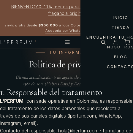
BIENVENIDO10: 10% menos para estrenar tu próxima
fragancia original
INICIO
Garantía 100% original
Envío gratis desde
$300.000
a toda Colombia
TIENDA
Asesoría por WhatsApp
ENCUENTRA TU F
L'PERFUM
®
NOSOTRO
TU INFORMACIÓN
BLOG
Política de privacidad
CONTACT
Última actualización:
6 de agosto de 2026
. Conforme a Ley
1581 de 2012 (Habeas Data) y Decreto 1377 de 2013.
1. Responsable del tratamiento
L'PERFUM
, con sede operativa en Colombia, es responsable
del tratamiento de los datos personales que recolecta a
través de sus canales digitales (lperfum.com, WhatsApp,
Instagram, email).
Contacto del responsable:
hola@lperfum.com
·
formulario de