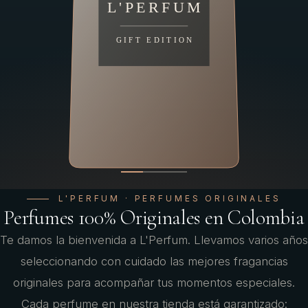
L'PERFUM
ESSENCE DE TU HISTORIA
UNIVERSO ÁRABE
GIFT EDITION
Perfumes que cuentan
Joyas árabes
que están conquistando
quién eres
Colombia
Lujo clásico, casas árabes en ascenso y fragancias nicho. 100%
originales, envío a todo Colombia.
Lattafa, Orientica, Bharara. Persistencia, profundidad y un precio
que enamora.
EXPLORAR LA TIENDA
L'PERFUM · PERFUMES ORIGINALES
REGALOS QUE SE RECUERDAN
Perfumes 100% Originales en Colombia
VER FRAGANCIAS ÁRABES
Un perfume
HACER EL QUIZ
Te damos la bienvenida a L'Perfum. Llevamos varios años
para cada historia
seleccionando con cuidado las mejores fragancias
originales para acompañar tus momentos especiales.
Bestsellers, ediciones limitadas y kits listos para regalar. Envío con
Cada perfume en nuestra tienda está garantizado: