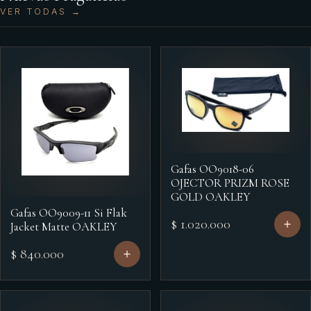
VER TODAS →
Gafas OO9018-06
OJECTOR PRIZM ROSE
GOLD OAKLEY
Gafas OO9009-11 Si Flak
$ 1.020.000
Jacket Matte OAKLEY
$ 840.000