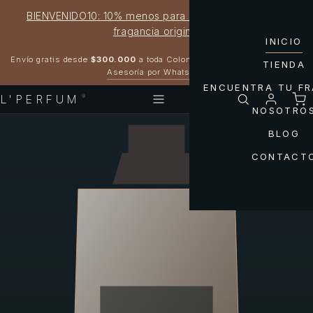
BIENVENIDO10: 10% menos para estrenar tu próxima
fragancia original
INICIO
Garantía 100% original
Envío gratis desde
$300.000
a toda Colombia
TIENDA
Asesoría por WhatsApp
ENCUENTRA TU F
L'PERFUM
®
NOSOTRO
BLOG
CONTACT