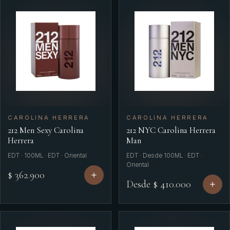
Dkny
Dolce & Gabbana
Dolce Gabbana
Elizabeth Arden
Ferragamo Free
Ferragamo Pour
CAROLINA HERRERA
CAROLINA HERRERA
212 Men Sexy Carolina
212 NYC Carolina Herrera
Ferrari Men
Herrera
Man
EDT · 100ML · EDT · Oriental
EDT · Desde 100ML · EDT ·
Figuier Roger
Oriental
$ 362.900
Givenchy
Desde $ 410.000
Gr
Gucci