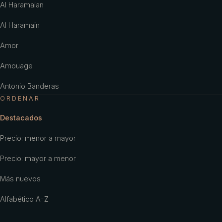
Al Haramaian
Al Haramain
Amor
Amouage
Antonio Banderas
ORDENAR
Antonio Puig
Destacados
Aramis
Precio: menor a mayor
Ariana Grande
Precio: mayor a menor
Armaf
Más nuevos
Armani
Alfabético A-Z
Aubusson