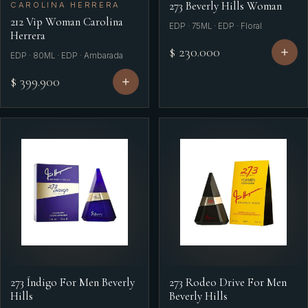
273 Beverly Hills Woman
CAROLINA HERRERA
212 Vip Woman Carolina
EDP · 75ML · EDP · Floral
Herrera
$ 230.000
EDP · 80ML · EDP · Ambarada
$ 399.900
273 Índigo For Men Beverly
273 Rodeo Drive For Men
Hills
Beverly Hills