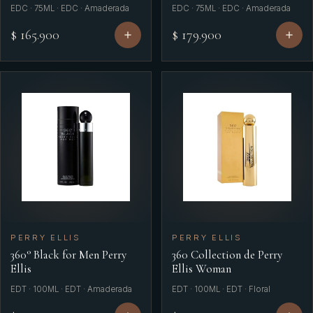
EDC · 75ML · EDC · Amaderada
EDC · 75ML · EDC · Amaderada
$ 165.900
$ 179.900
PERRY ELLIS
PERRY ELLIS
360° Black for Men Perry
360 Collection de Perry
Ellis
Ellis Woman
EDT · 100ML · EDT · Amaderada
EDT · 100ML · EDT · Floral