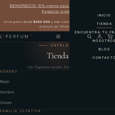
BIENVENIDO10: 10% menos para estrenar tu próxima
fragancia original
INICIO
Garantía 100% original
Envío gratis desde
$300.000
a toda Colombia
TIENDA
Asesoría por WhatsApp
ENCUENTRA TU F
L'PERFUM
®
NOSOTRO
CATÁLOGO
BLOG
Tienda
CONTACT
1.830
fragancias curadas. Encontrá la tuya.
GÉNERO
Mujer
Hombre
Unisex
FAMILIA OLFATIVA