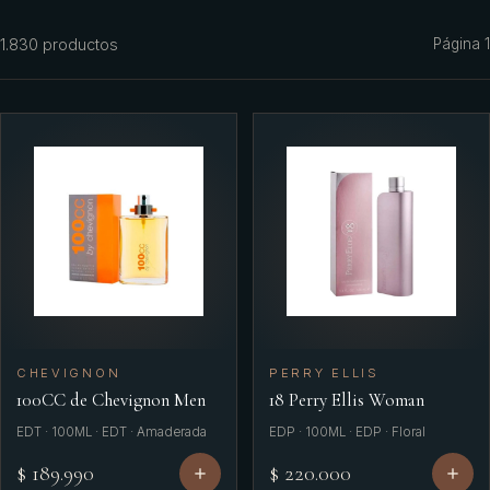
Azzaro
1.830
productos
Página
1
Benetton
Benetton Woman
Bharara
Bond No
Britney Spears
Bulgari
Burberry
Bvlgari
CHEVIGNON
PERRY ELLIS
100CC de Chevignon Men
18 Perry Ellis Woman
Caf
EDT · 100ML · EDT · Amaderada
EDP · 100ML · EDP · Floral
Calvin Klein
$ 189.990
$ 220.000