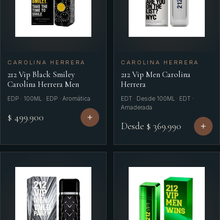
Maison Alhambra
Mancera
Marc Jacobs
CAROLINA HERRERA
CAROLINA HERRERA
212 Vip Black Smiley
212 Vip Men Carolina
Marly Unisex
Carolina Herrera Men
Herrera
Mercedes Benz
EDP · 100ML · EDP · Aromática
EDT · Desde 100ML · EDT ·
Amaderada
Michael Kors
$ 499.900
Desde $ 369.990
Mont Blanc
Montale
Montblanc
Narciso Rodriguez
Nina Ricci