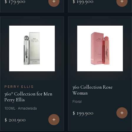
$ 179.900
$ 199.900
360 Collection Rose
PERRY ELLIS
Woman
360° Collection for Men
Perry Ellis
Floral
100ML · Amaderada
$ 199.900
$ 201.900