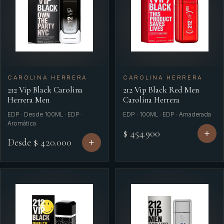
Jimmy Choo
Jimmy Woman
Juicy Couture
Kenzo
CAROLINA HERRERA
CAROLINA HERRERA
212 Vip Black Carolina
212 Vip Black Red Men
Lacoste
Herrera Men
Carolina Herrera
Lancome Woman
EDP · Desde 100ML · EDP ·
EDP · 100ML · EDP · Amaderada
Aromática
$ 454.900
Lataffa Unisex
Desde $ 420.000
Lattafa
Lattafa Pride
Le Labo
Loewe