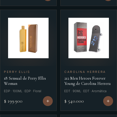
Carolina Herrera
Cartier
Chacharel Woman
Chanel
Chevignon
Coach
Color
PERRY ELLIS
CAROLINA HERRERA
18 Sensual de Perry Ellis
212 Men Heroes Forever
Creed
Woman
Young de Carolina Herrera
Davidoff
EDP · 100ML · EDP · Floral
EDT · 90ML · EDT · Aromática
$ 199.900
$ 540.000
Diesel
Dior