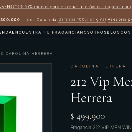
NVENIDO10: 10% menos para estrenar tu próxima fragancia orig
Garantía 100% original
Asesoría 
300.000
a toda Colombia
·
·
IENDA
ENCUENTRA TU FRAGANCIA
NOSOTROS
BLOG
CON
NS CAROLINA HERRERA
CAROLINA HERRERA
212 Vip Me
Herrera
$ 499.900
Fragancia 212 VIP MEN WINS 