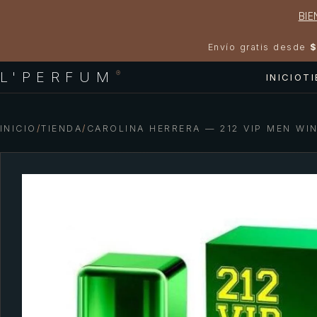
BIE
Envío gratis desde
$
L'PERFUM
®
INICIO
T
INICIO
/
TIENDA
/
CAROLINA HERRERA — 212 VIP MEN WI