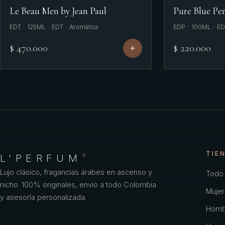
Le Beau Men by Jean Paul
Pure Blue Per
EDT · 125ML · EDT · Aromática
EDP · 100ML · ED
$ 470.000
$ 220.000
TIE
L'PERFUM
®
Lujo clásico, fragancias árabes en ascenso y
Todo 
nicho. 100% originales, envío a todo Colombia
Mujer
y asesoría personalizada.
Homb