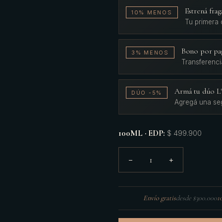
Estrená fr
10% MENOS
Tu primera
Bono por pa
3% MENOS
Transferenci
Armá tu dúo 
DÚO -5%
Agregá una se
100ML · EDP
:
$ 499.900
1
−
+
Envío gratis
desde $300.000
1