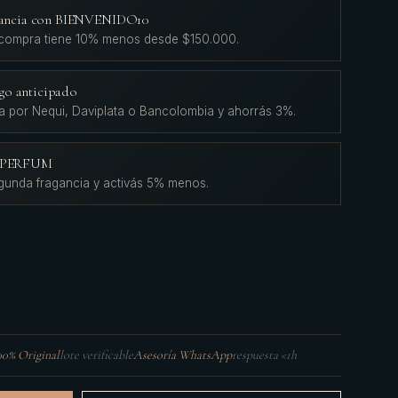
agancia con BIENVENIDO10
 compra tiene 10% menos desde $150.000.
go anticipado
a por Nequi, Daviplata o Bancolombia y ahorrás 3%.
L'PERFUM
gunda fragancia y activás 5% menos.
00% Original
lote verificable
Asesoría WhatsApp
respuesta <1h