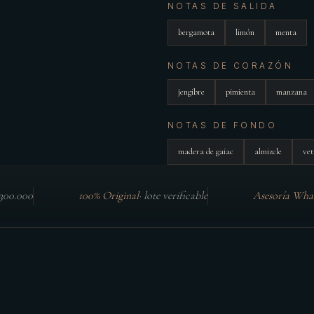
NOTAS DE SALIDA
bergamota
limón
menta
NOTAS DE CORAZÓN
jengibre
pimienta
manzana
NOTAS DE FONDO
madera de gaiac
almizcle
vet
$300.000
100% Original
·
lote verificable
Asesoría Wha