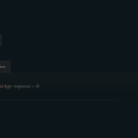
iver
tsApp
·
respuesta < 1h