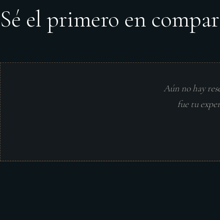
Sé el primero en compar
Aún no hay res
fue tu expe