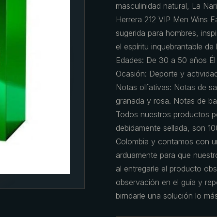
masculinidad natural, La Nari
Herrera 212 VIP Men Wins Ea
sugerida para hombres, insp
el espíritu inquebrantable de
Edades: De 30 a 50 años Él 
Ocasión: Deporte y actividade
Notas olfativas: Notas de sa
granada y rosa. Notas de ba
Todos nuestros productos pe
debidamente sellada, son 10
Colombia y contamos con un
arduamente para que nuestro
al entregarle el producto obs
observación en el guía y re
birndarle una solución lo má