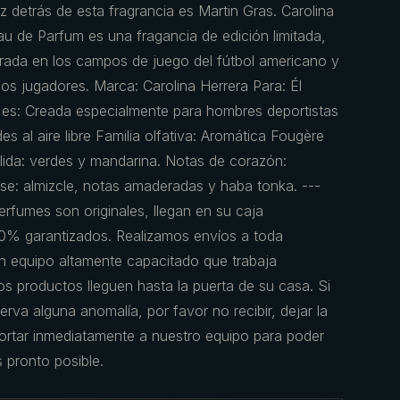
z detrás de esta fragrancia es Martin Gras. Carolina
u de Parfum es una fragancia de edición limitada,
irada en los campos de juego del fútbol americano y
 los jugadores. Marca: Carolina Herrera Para: Él
es: Creada especialmente para hombres deportistas
s al aire libre Familia olfativa: Aromática Fougère
lida: verdes y mandarina. Notas de corazón:
se: almizcle, notas amaderadas y haba tonka. ---
rfumes son originales, llegan en su caja
0% garantizados. Realizamos envíos a toda
 equipo altamente capacitado que trabaja
s productos lleguen hasta la puerta de su casa. Si
erva alguna anomalía, por favor no recibir, dejar la
portar inmediatamente a nuestro equipo para poder
s pronto posible.