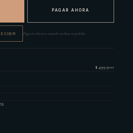
PAGAR AHORA
RECIBIR
Paga en efectivo cuando recibas tu pedido
$ 499.900
ra