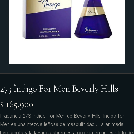
273 Índigo For Men Beverly Hills
$ 165.900
Fragancia 273 Indigo For Men de Beverly Hills: Indigo for
Men es una mezcla leñosa de masculinidad.. La animada
bergamota y la lavanda abren esta colonia en un estallido de