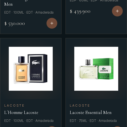
EDP · 60ML · EDP · Amaderada
Men
$ 439.900
EDT · 100ML · EDT · Amaderada
$ 530.000
LACOSTE
LACOSTE
L´Homme Lacoste
Lacoste Essential Men
EDT · 100ML · EDT · Amaderada
EDT · 75ML · EDT · Amaderada