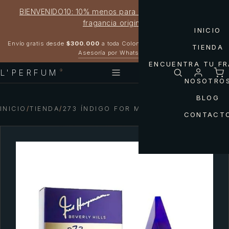
BIENVENIDO10: 10% menos para estrenar tu próxima
fragancia original
INICIO
Garantía 100% original
Envío gratis desde
$300.000
a toda Colombia
TIENDA
Asesoría por WhatsApp
ENCUENTRA TU F
L'PERFUM
®
NOSOTRO
BLOG
INICIO
/
TIENDA
/
273 ÍNDIGO FOR MEN BEVERLY HILLS
CONTACT