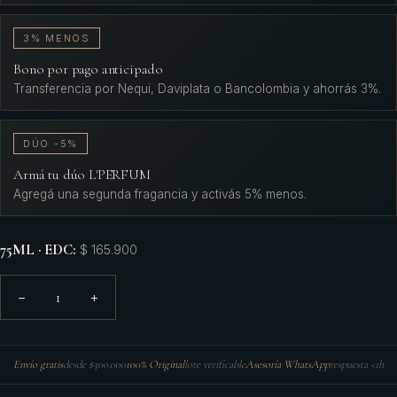
3% MENOS
Bono por pago anticipado
Transferencia por Nequi, Daviplata o Bancolombia y ahorrás 3%.
DÚO -5%
Armá tu dúo L'PERFUM
Agregá una segunda fragancia y activás 5% menos.
75ML · EDC
:
$ 165.900
1
−
+
Envío gratis
desde $300.000
100% Original
lote verificable
Asesoría WhatsApp
respuesta <1h