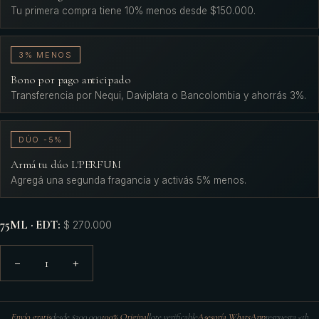
Tu primera compra tiene 10% menos desde $150.000.
3% MENOS
Bono por pago anticipado
Transferencia por Nequi, Daviplata o Bancolombia y ahorrás 3%.
DÚO -5%
Armá tu dúo L'PERFUM
Agregá una segunda fragancia y activás 5% menos.
75ML · EDT
:
$ 270.000
1
−
+
Envío gratis
desde $300.000
100% Original
lote verificable
Asesoría WhatsApp
respuesta <1h