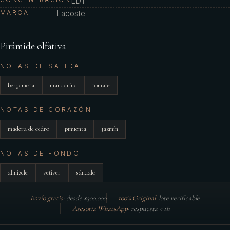
EDT
MARCA
Lacoste
Pirámide olfativa
NOTAS DE SALIDA
bergamota
mandarina
tomate
NOTAS DE CORAZÓN
madera de cedro
pimienta
jazmín
NOTAS DE FONDO
almizcle
vetiver
sándalo
Envío gratis
·
desde $300.000
100% Original
·
lote verificable
Asesoría WhatsApp
·
respuesta < 1h