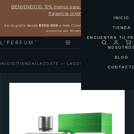
BIENVENIDO10: 10% menos para estrenar tu próxima
fragancia original
INICIO
Garantía 100% original
Envío gratis desde
$300.000
a toda Colombia
TIENDA
Asesoría por WhatsApp
ENCUENTRA TU F
L'PERFUM
®
NOSOTRO
BLOG
INICIO
/
TIENDA
/
LACOSTE — LACOSTE ESSENTIAL MEN
CONTACT