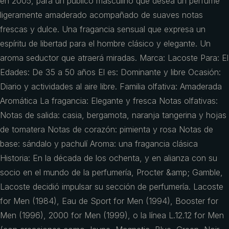
en 2005, para un público masculino que desea un perfume
ligeramente amaderado acompañado de suaves notas
frescas y dulce. Una fragancia sensual que expresa un
espíritu de libertad para el hombre clásico y elegante. Un
aroma seductor que atraerá miradas. Marca: Lacoste Para: El
Edades: De 35 a 50 años El es: Dominante y libre Ocasión:
Diario y actividades al aire libre. Familia olfativa: Amaderada
Aromática La fragancia: Elegante y fresca Notas olfativas:
Notas de salida: casia, bergamota, naranja tangerina y hojas
de tomatera Notas de corazón: pimienta y rosa Notas de
base: sándalo y pachulí Aroma: una fragancia clásica
Historia: En la década de los ochenta, y en alianza con su
socio en el mundo de la perfumería, Procter &amp; Gamble,
Lacoste decidió impulsar su sección de perfumería. Lacoste
for Men (1984), Eau de Sport for Men (1994), Booster for
Men (1996), 2000 for Men (1999), o la línea L.12.12 for Men