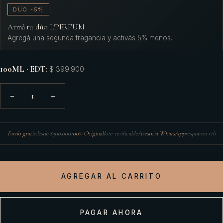
DÚO -5%
Armá tu dúo L'PERFUM
Agregá una segunda fragancia y activás 5% menos.
100ML · EDT
:
$ 399.900
1
−
+
Envío gratis
desde $300.000
100% Original
lote verificable
Asesoría WhatsApp
respuesta <1h
AGREGAR AL CARRITO
PAGAR AHORA