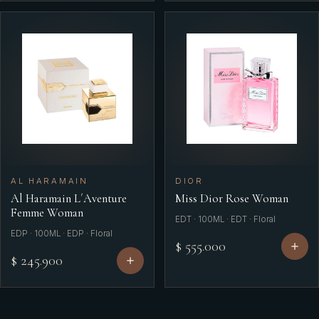
AL HARAMAIN
DIOR
Al Haramain L´Aventure
Miss Dior Rose Woman
Femme Woman
EDT · 100ML · EDT · Floral
EDP · 100ML · EDP · Floral
$ 555.000
$ 245.900