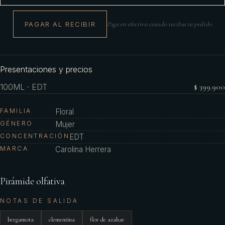
PAGAR AL RECIBIR
Paga en efectivo cuando recibas tu pedido
Presentaciones y precios
100ML · EDT
$ 399.900
FAMILIA
Floral
GÉNERO
Mujer
CONCENTRACIÓN
EDT
MARCA
Carolina Herrera
Pirámide olfativa
NOTAS DE SALIDA
bergamota
clementina
flor de azahar