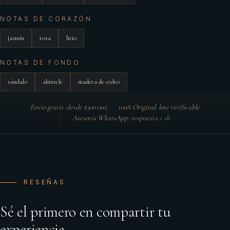
NOTAS DE CORAZÓN
jazmín
rosa
lirio
NOTAS DE FONDO
sándalo
almizcle
madera de cedro
Envío gratis
·
desde $300.000
100% Original
·
lote verificable
Asesoría WhatsApp
·
respuesta < 1h
RESEÑAS
Sé el primero en compartir tu
experiencia