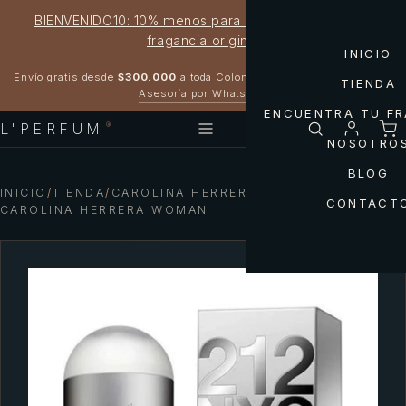
BIENVENIDO10: 10% menos para estrenar tu próxima
fragancia original
INICIO
Garantía 100% original
Envío gratis desde
$300.000
a toda Colombia
TIENDA
Asesoría por WhatsApp
ENCUENTRA TU F
L'PERFUM
®
NOSOTRO
BLOG
INICIO
/
TIENDA
/
CAROLINA HERRERA — 212 NYC
CONTACT
CAROLINA HERRERA WOMAN