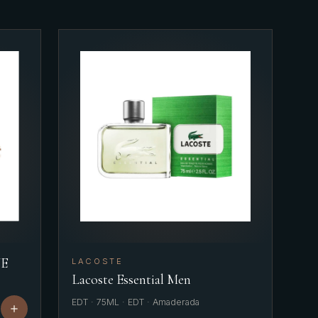
VE
LACOSTE
Lacoste Essential Men
EDT · 75ML · EDT · Amaderada