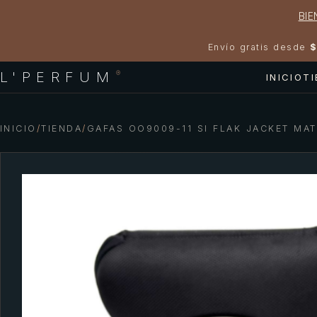
BIE
Envío gratis desde
$
L'PERFUM
®
INICIO
T
INICIO
/
TIENDA
/
GAFAS OO9009-11 SI FLAK JACKET MA