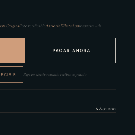
00% Original
lote verificable
Asesoría WhatsApp
respuesta <1h
PAGAR AHORA
RECIBIR
Paga en efectivo cuando recibas tu pedido
$ 840.000