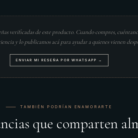
eñas verificadas de este producto. Cuando compres, cuéntan
riencia y lo publicamos acá para ayudar a quienes vienen desp
ENVIAR MI RESEÑA POR WHATSAPP →
TAMBIÉN PODRÍAN ENAMORARTE
ancias que comparten al