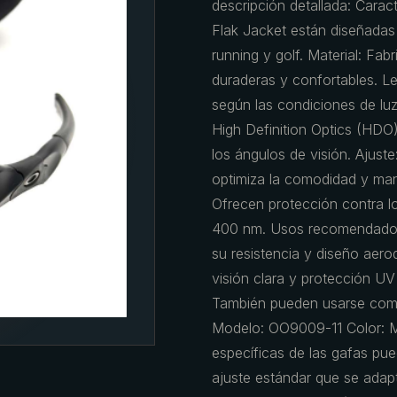
descripción detallada: Caract
Flak Jacket están diseñadas
running y golf. Material: Fab
duraderas y confortables. Le
según las condiciones de luz
High Definition Optics (HDO)
los ángulos de visión. Ajust
optimiza la comodidad y mant
Ofrecen protección contra l
400 nm. Usos recomendados: 
su resistencia y diseño aerod
visión clara y protección UV
También pueden usarse como
Modelo: OO9009-11 Color: M
específicas de las gafas pue
ajuste estándar que se adapt