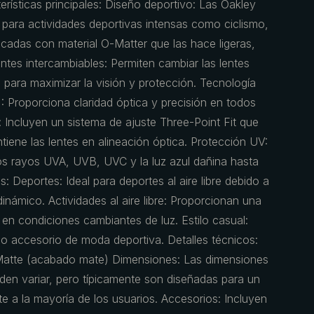
erísticas principales: Diseño deportivo: Las Oakley
 para actividades deportivas intensas como ciclismo,
ricadas con material O-Matter que las hace ligeras,
ntes intercambiables: Permiten cambiar las lentes
 para maximizar la visión y protección. Tecnología
: Proporciona claridad óptica y precisión en todos
e: Incluyen un sistema de ajuste Three-Point Fit que
iene las lentes en alineación óptica. Protección UV:
os rayos UVA, UVB, UVC y la luz azul dañina hasta
Deportes: Ideal para deportes al aire libre debido a
inámico. Actividades al aire libre: Proporcionan una
 en condiciones cambiantes de luz. Estilo casual:
 accesorio de moda deportiva. Detalles técnicos:
atte (acabado mate) Dimensiones: Las dimensiones
den variar, pero típicamente son diseñadas para un
e a la mayoría de los usuarios. Accesorios: Incluyen