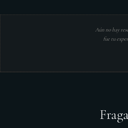
Aún no hay res
fue tu expe
Frag