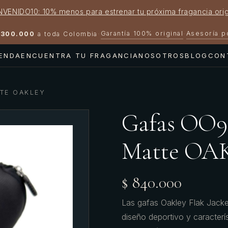
NVENIDO10: 10% menos para estrenar tu próxima fragancia orig
Garantía 100% original
Asesoría 
300.000
a toda Colombia
·
·
IENDA
ENCUENTRA TU FRAGANCIA
NOSOTROS
BLOG
CON
TTE OAKLEY
Gafas OO90
Matte OA
$ 840.000
Las gafas Oakley Flak Jack
diseño deportivo y caracterí