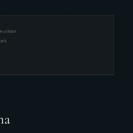
os cómo
ués.
ma