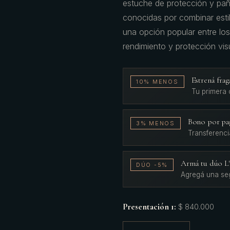
estuche de protección y pañ
conocidas por combinar estil
una opción popular entre los 
rendimiento y protección visu
Estrená fr
10% MENOS
Tu primera
Bono por pa
3% MENOS
Transferenci
Armá tu dúo 
DÚO -5%
Agregá una se
Presentación 1
:
$ 840.000