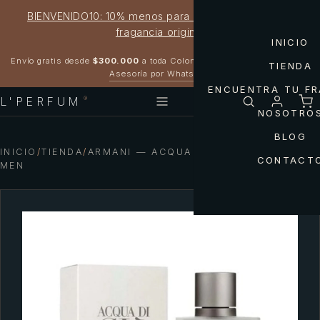
BIENVENIDO10: 10% menos para estrenar tu próxima
fragancia original
INICIO
Garantía 100% original
Envío gratis desde
$300.000
a toda Colombia
TIENDA
Asesoría por WhatsApp
ENCUENTRA TU F
L'PERFUM
®
NOSOTRO
BLOG
INICIO
/
TIENDA
/
ARMANI — ACQUA DI GIO DE ARMANI
CONTACT
MEN