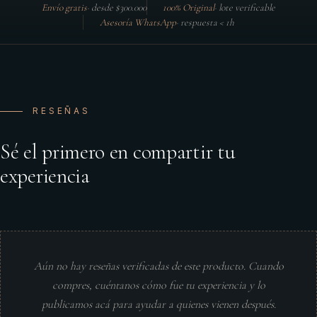
Envío gratis
·
desde $300.000
100% Original
·
lote verificable
Asesoría WhatsApp
·
respuesta < 1h
RESEÑAS
Sé el primero en compartir tu
experiencia
Aún no hay reseñas verificadas de este producto. Cuando
compres, cuéntanos cómo fue tu experiencia y lo
publicamos acá para ayudar a quienes vienen después.