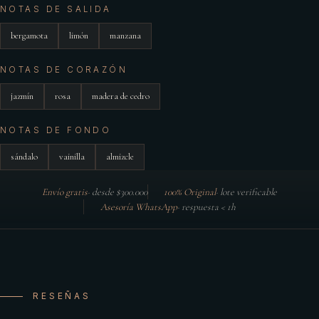
NOTAS DE SALIDA
bergamota
limón
manzana
NOTAS DE CORAZÓN
jazmín
rosa
madera de cedro
NOTAS DE FONDO
sándalo
vainilla
almizcle
Envío gratis
·
desde $300.000
100% Original
·
lote verificable
Asesoría WhatsApp
·
respuesta < 1h
RESEÑAS