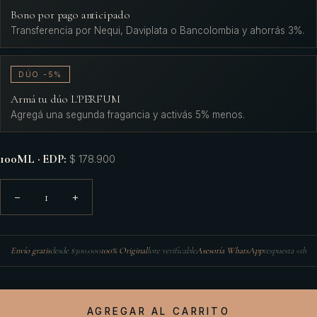
Bono por pago anticipado
Transferencia por Nequi, Daviplata o Bancolombia y ahorrás 3%.
DÚO -5%
Armá tu dúo L'PERFUM
Agregá una segunda fragancia y activás 5% menos.
100ML · EDP
:
$ 178.900
1
−
+
Envío gratis
desde $300.000
100% Original
lote verificable
Asesoría WhatsApp
respuesta <1h
AGREGAR AL CARRITO