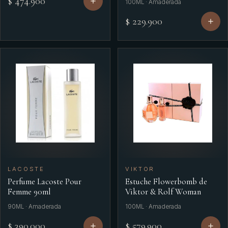
$ 474.900
100ML · Amaderada
$ 229.900
LACOSTE
VIKTOR
Perfume Lacoste Pour
Estuche Flowerbomb de
Femme 90ml
Viktor & Rolf Woman
90ML · Amaderada
100ML · Amaderada
$ 390.000
$ 579.900