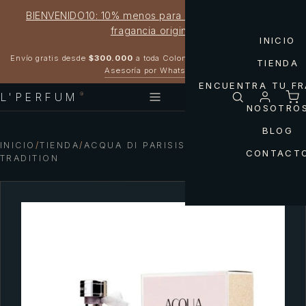
BIENVENIDO10: 10% menos para estrenar tu próxima
fragancia original
INICIO
Garantía 100% original
Envío gratis desde
$300.000
a toda Colombia
TIENDA
Asesoría por WhatsApp
ENCUENTRA TU F
L'PERFUM
®
NOSOTRO
BLOG
INICIO
/
TIENDA
/
ACQUA DI PARISIS VENIZIA REYANE
CONTACT
TRADITION