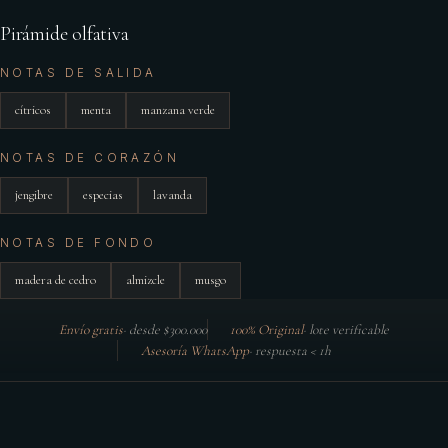
Pirámide olfativa
NOTAS DE SALIDA
cítricos
menta
manzana verde
NOTAS DE CORAZÓN
jengibre
especias
lavanda
NOTAS DE FONDO
madera de cedro
almizcle
musgo
Envío gratis
·
desde $300.000
100% Original
·
lote verificable
Asesoría WhatsApp
·
respuesta < 1h