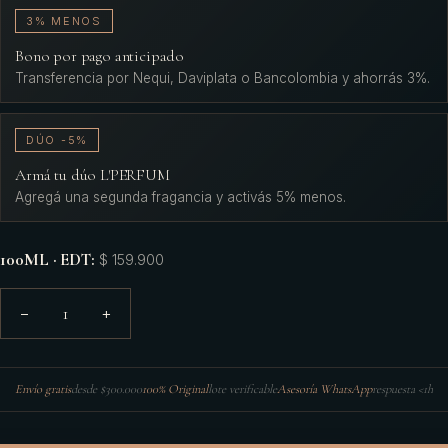
3% MENOS
Bono por pago anticipado
Transferencia por Nequi, Daviplata o Bancolombia y ahorrás 3%.
DÚO -5%
Armá tu dúo L'PERFUM
Agregá una segunda fragancia y activás 5% menos.
100ML · EDT
:
$ 159.900
1
−
+
Envío gratis
desde $300.000
100% Original
lote verificable
Asesoría WhatsApp
respuesta <1h