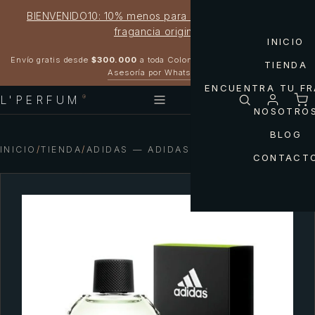
BIENVENIDO10: 10% menos para estrenar tu próxima
fragancia original
INICIO
Garantía 100% original
Envío gratis desde
$300.000
a toda Colombia
TIENDA
Asesoría por WhatsApp
ENCUENTRA TU F
L'PERFUM
®
NOSOTRO
BLOG
INICIO
/
TIENDA
/
ADIDAS — ADIDAS ICE PURE GAME MEN
CONTACT