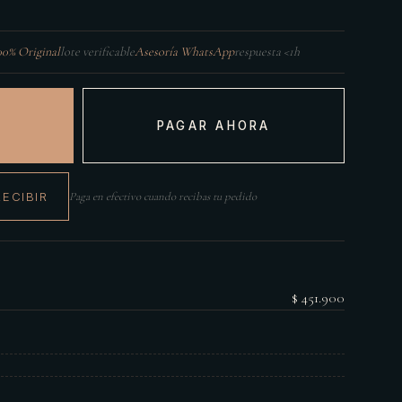
00% Original
lote verificable
Asesoría WhatsApp
respuesta <1h
PAGAR AHORA
RECIBIR
Paga en efectivo cuando recibas tu pedido
$ 451.900