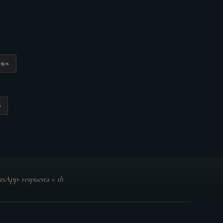
ojos
o
tsApp
·
respuesta < 1h