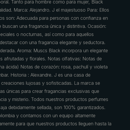
oral. Tanto para hombre como para mujer, Black
idad. Marca: Alejandro. J el majestuoso Para: Ellos
los son: Adecuada para personas con confianza en
e buscan una fragancia única y distintiva. Ocasión:
eciales o nocturnas, así como para aquellos
estacar con una fragancia elegante y seductora.
maderada. Aroma: Muscs Black incorpora un elegante
s afrutadas y florales. Notas olfativas: Notas de
ima ácida) Notas de corazón: rosa, pachulí y violeta
bar. Historia : Alexandre. J es una casa de
 creaciones lujosas y sofisticadas. La marca se
cias únicas para crear fragancias exclusivas que
ncia y misterio. Todos nuestros productos perfumes
 caja debidamente sellada, son 100% garantizados.
olombia y contamos con un equipo altamente
amente para que nuestros productos lleguen hasta la