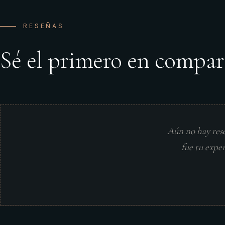
RESEÑAS
Sé el primero en compar
Aún no hay res
fue tu expe