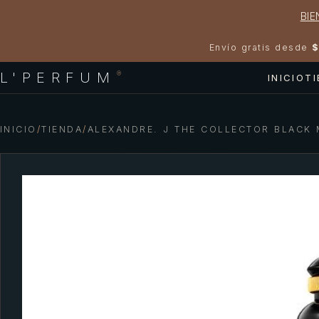
BIE
Envío gratis desde
$
L'PERFUM
®
INICIO
T
INICIO
/
TIENDA
/
ALEXANDRE. J THE COLLECTOR BLACK