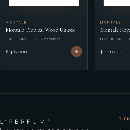
MONTALE
MONTALE
Montale Tropical Wood Unisex
Montale Roya
EDP · 100ML · EDP · Amaderada
EDP · 100ML · E
$ 465.000
$ 440.000
TIE
L'PERFUM
®
Lujo clásico, fragancias árabes en ascenso y