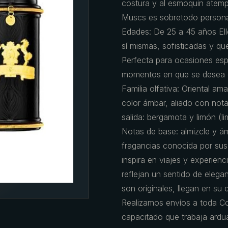
costura y al esmoquin atemp
Muscs es sobretodo personal
Edades: De 25 a 45 años El
sí mismas, sofisticadas y qu
Perfecta para ocasiones esp
momentos en que se desea d
Familia olfativa: Oriental a
color ámbar, aliado con nota
salida: bergamota y limón (l
Notas de base: almizcle y ám
fragancias conocida por sus
inspira en viajes y experien
reflejan un sentido de elega
son originales, llegan en su
Realizamos envíos a toda C
capacitado que trabaja ardu