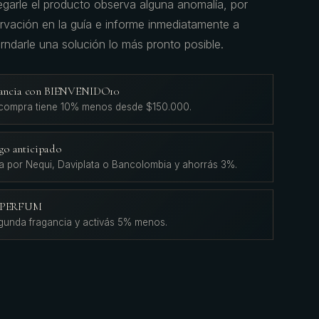
regarle el producto observa alguna anomalía, por
servación en la guía e informe inmediatamente a
rndarle una solución lo más pronto posible.
agancia con BIENVENIDO10
 compra tiene 10% menos desde $150.000.
go anticipado
a por Nequi, Daviplata o Bancolombia y ahorrás 3%.
L'PERFUM
gunda fragancia y activás 5% menos.