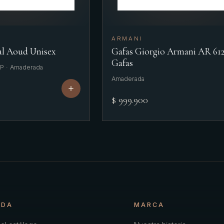
ARMANI
l Aoud Unisex
Gafas Giorgio Armani AR 61
Gafas
DP · Amaderada
Amaderada
$ 999.900
NDA
MARCA