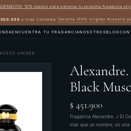
NVENIDO10: 10% menos para estrenar tu próxima fragancia orig
Garantía 100% original
Asesoría 
300.000
a toda Colombia
·
·
IENDA
ENCUENTRA TU FRAGANCIA
NOSOTROS
BLOG
CON
 MUSCS UNISEX
Alexandre. 
Black Musc
$ 451.900
Fragancia Alexandre. J El C
más que un nombre; es una o