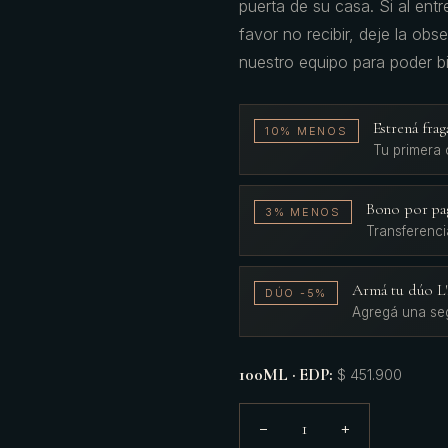
puerta de su casa. Si al ent
favor no recibir, deje la ob
nuestro equipo para poder bi
Estrená fr
10% MENOS
Tu primera
Bono por pa
3% MENOS
Transferenci
Armá tu dúo 
DÚO -5%
Agregá una se
100ML · EDP
:
$ 451.900
1
−
+