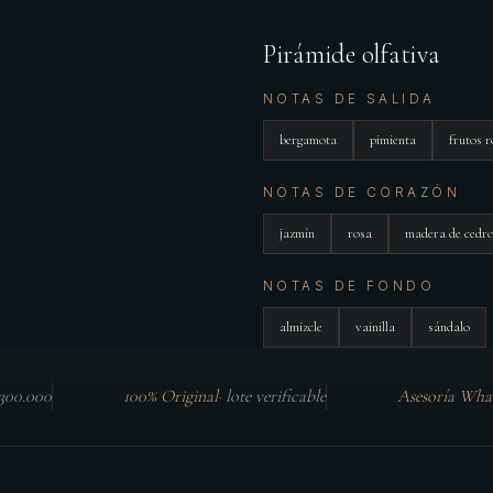
Pirámide olfativa
NOTAS DE SALIDA
bergamota
pimienta
frutos r
NOTAS DE CORAZÓN
jazmín
rosa
madera de cedr
NOTAS DE FONDO
almizcle
vainilla
sándalo
$300.000
100% Original
·
lote verificable
Asesoría Wha