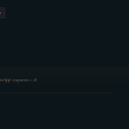
n
tsApp
·
respuesta < 1h