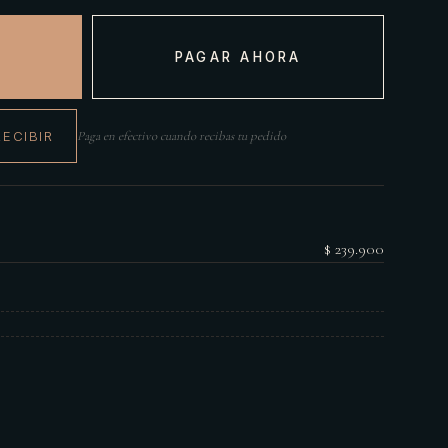
PAGAR AHORA
RECIBIR
Paga en efectivo cuando recibas tu pedido
$ 239.900