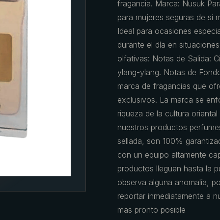
fragancia. Marca: Nusuk Par
para mujeres seguras de sí m
Ideal para ocasiones especi
durante el día en situaciones 
olfativas: Notas de Salida: 
ylang-ylang. Notas de Fondo:
marca de fragancias que ofr
exclusivos. La marca se enfo
riqueza de la cultura orienta
nuestros productos perfumes
sellada, son 100% garantiz
con un equipo altamente ca
productos lleguen hasta la pu
observa alguna anomalía, por
reportar inmediatamente a nu
mas pronto posible