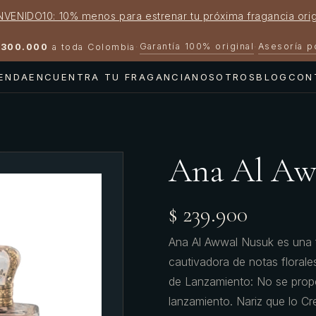
NVENIDO10: 10% menos para estrenar tu próxima fragancia orig
Garantía 100% original
Asesoría 
300.000
a toda Colombia
·
·
IENDA
ENCUENTRA TU FRAGANCIA
NOSOTROS
BLOG
CON
Ana Al A
$ 239.900
Ana Al Awwal Nusuk es una f
cautivadora de notas floral
de Lanzamiento: No se propo
lanzamiento. Nariz que lo Cr