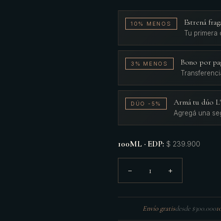
Estrená fr
10% MENOS
Tu primera
Bono por pa
3% MENOS
Transferenci
Armá tu dúo 
DÚO -5%
Agregá una se
100ML · EDP
:
$ 239.900
1
−
+
Envío gratis
desde $300.000
1