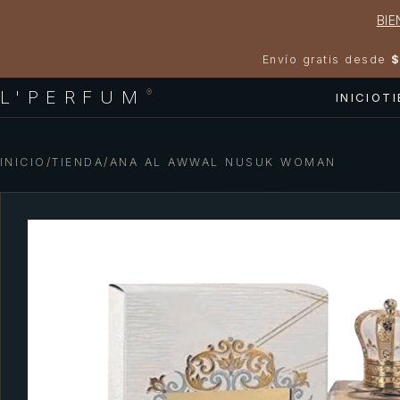
BIE
Envío gratis desde
$
L'PERFUM
®
INICIO
T
INICIO
/
TIENDA
/
ANA AL AWWAL NUSUK WOMAN