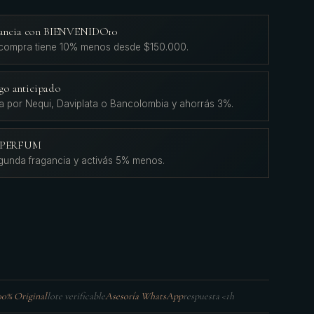
agancia con BIENVENIDO10
 compra tiene 10% menos desde $150.000.
go anticipado
a por Nequi, Daviplata o Bancolombia y ahorrás 3%.
L'PERFUM
gunda fragancia y activás 5% menos.
00% Original
lote verificable
Asesoría WhatsApp
respuesta <1h