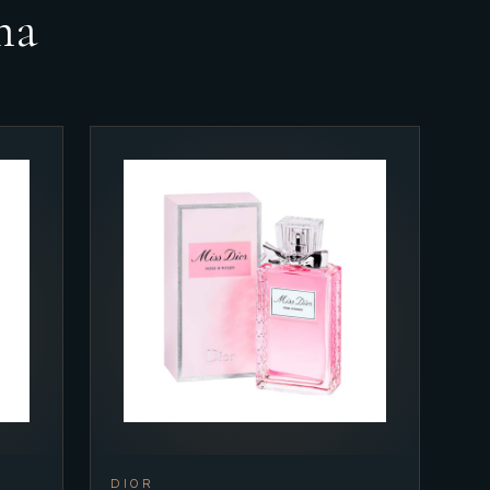
ma
DIOR