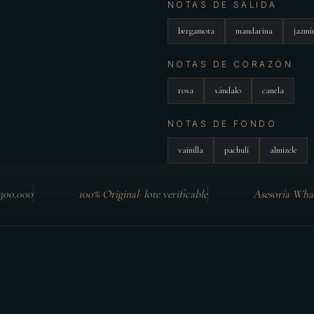
NOTAS DE SALIDA
bergamota
mandarina
jazmí
NOTAS DE CORAZÓN
rosa
sándalo
canela
NOTAS DE FONDO
vainilla
pachulí
almizcle
$300.000
100% Original
·
lote verificable
Asesoría Wha