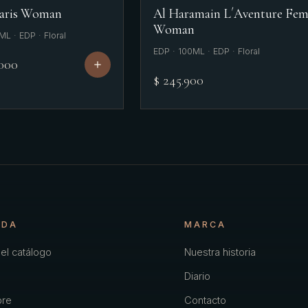
Paris Woman
Al Haramain L´Aventure Fe
Woman
L · EDP · Floral
EDP · 100ML · EDP · Floral
.000
$ 245.900
NDA
MARCA
el catálogo
Nuestra historia
Diario
re
Contacto