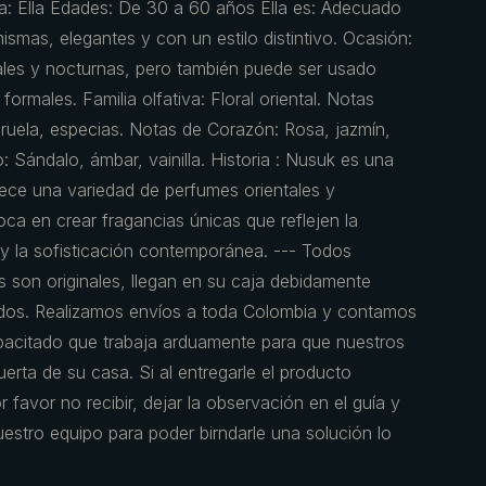
a: Ella Edades: De 30 a 60 años Ella es: Adecuado
ismas, elegantes y con un estilo distintivo. Ocasión:
ales y nocturnas, pero también puede ser usado
formales. Familia olfativa: Floral oriental. Notas
Ciruela, especias. Notas de Corazón: Rosa, jazmín,
 Sándalo, ámbar, vainilla. Historia : Nusuk es una
ece una variedad de perfumes orientales y
ca en crear fragancias únicas que reflejen la
l y la sofisticación contemporánea. --- Todos
 son originales, llegan en su caja debidamente
ados. Realizamos envíos a toda Colombia y contamos
pacitado que trabaja arduamente para que nuestros
erta de su casa. Si al entregarle el producto
 favor no recibir, dejar la observación en el guía y
estro equipo para poder birndarle una solución lo