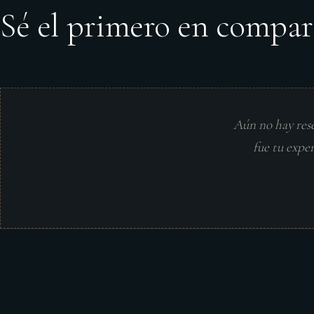
Sé el primero en compar
Aún no hay res
fue tu expe