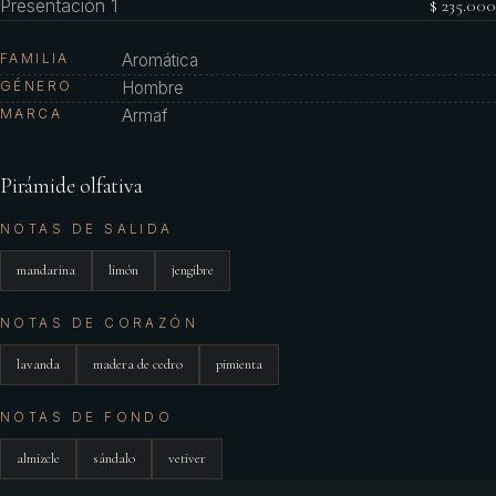
Presentación 1
$ 235.000
FAMILIA
Aromática
GÉNERO
Hombre
MARCA
Armaf
Pirámide olfativa
NOTAS DE SALIDA
mandarina
limón
jengibre
NOTAS DE CORAZÓN
lavanda
madera de cedro
pimienta
NOTAS DE FONDO
almizcle
sándalo
vetiver