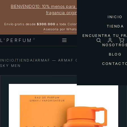
BIENVENIDO10: 10% menos para estrenar tu próxima
fragancia original
INICIO
Garantía 100% original
Envío gratis desde
$300.000
a toda Colombia
TIENDA
Asesoría por WhatsApp
ENCUENTRA TU F
L'PERFUM
®
NOSOTRO
BLOG
INICIO
/
TIENDA
/
ARMAF — ARMAF ODYSSEY MANDARIN
CONTACT
SKY MEN