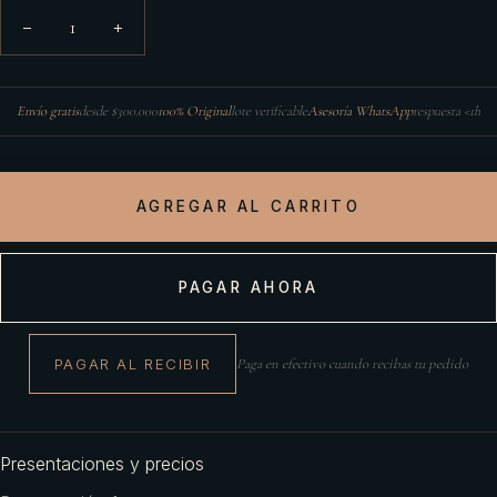
1
−
+
Envío gratis
desde $300.000
100% Original
lote verificable
Asesoría WhatsApp
respuesta <1h
AGREGAR AL CARRITO
PAGAR AHORA
PAGAR AL RECIBIR
Paga en efectivo cuando recibas tu pedido
Presentaciones y precios