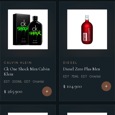
CALVIN KLEIN
DIESEL
Ck One Shock Men Calvin
Diesel Zero Plus Men
Klein
EDT · 75ML · EDT · Oriental
EDT · 200ML · EDT · Oriental
$ 104.900
$ 265.900