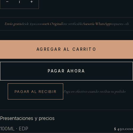
1
−
+
Envío gratis
desde $300.000
100% Original
lote verificable
Asesoría WhatsApp
respuesta <1h
AGREGAR AL CARRITO
PAGAR AHORA
PAGAR AL RECIBIR
Paga en efectivo cuando recibas tu pedido
Presentaciones y precios
100ML · EDP
$ 450.000