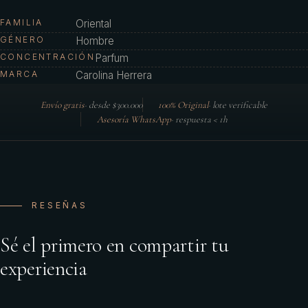
FAMILIA
Oriental
GÉNERO
Hombre
CONCENTRACIÓN
Parfum
MARCA
Carolina Herrera
Envío gratis
·
desde $300.000
100% Original
·
lote verificable
Asesoría WhatsApp
·
respuesta < 1h
RESEÑAS
Sé el primero en compartir tu
experiencia