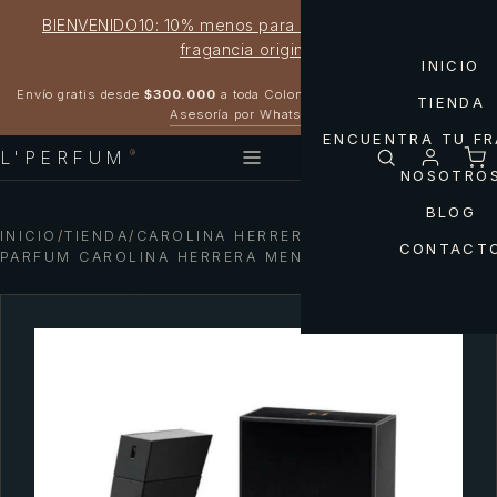
BIENVENIDO10: 10% menos para estrenar tu próxima
fragancia original
INICIO
Garantía 100% original
Envío gratis desde
$300.000
a toda Colombia
TIENDA
Asesoría por WhatsApp
ENCUENTRA TU F
L'PERFUM
®
NOSOTRO
BLOG
INICIO
/
TIENDA
/
CAROLINA HERRERA — BAD BOY LE
CONTACT
PARFUM CAROLINA HERRERA MEN