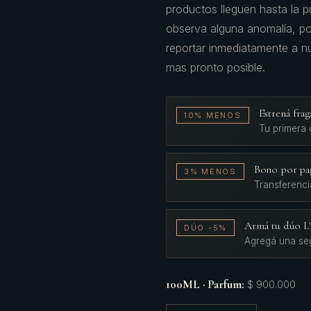
productos lleguen hasta la pu
observa alguna anomalía, por
reportar inmediatamente a nu
mas pronto posible.
Estrená fr
10% MENOS
Tu primera
Bono por pa
3% MENOS
Transferenci
Armá tu dúo 
DÚO -5%
Agregá una se
100ML · Parfum
:
$ 900.000