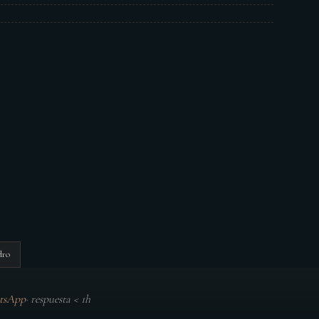
dro
tsApp
·
respuesta < 1h