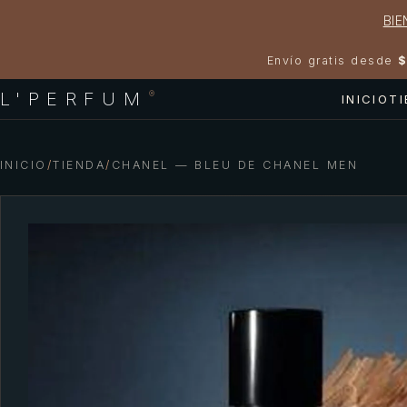
BIE
Envío gratis desde
$
L'PERFUM
®
INICIO
T
INICIO
/
TIENDA
/
CHANEL — BLEU DE CHANEL MEN