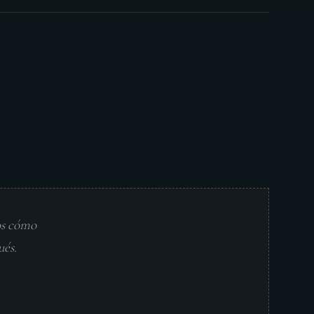
os cómo
ués.