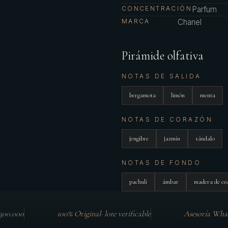
CONCENTRACIÓN
Parfum
MARCA
Chanel
Pirámide olfativa
NOTAS DE SALIDA
bergamota
limón
menta
NOTAS DE CORAZÓN
jengibre
jazmín
sándalo
NOTAS DE FONDO
pachulí
ámbar
madera de ce
$300.000
100% Original
·
lote verificable
Asesoría Wha