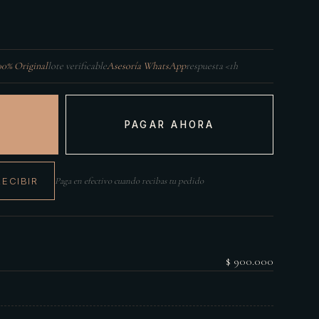
00% Original
lote verificable
Asesoría WhatsApp
respuesta <1h
PAGAR AHORA
RECIBIR
Paga en efectivo cuando recibas tu pedido
$ 900.000