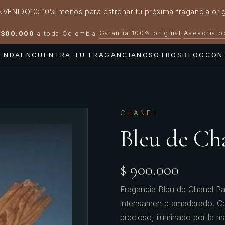
NVENIDO10: 10% menos para estrenar tu próxima fragancia orig
Garantía 100% original
Asesoría 
300.000
a toda Colombia
·
·
IENDA
ENCUENTRA TU FRAGANCIA
NOSOTROS
BLOG
CON
CHANEL
Bleu de Ch
$ 900.000
Fragancia Bleu de Chanel 
intensamente amaderado. Co
precioso, iluminado por la 