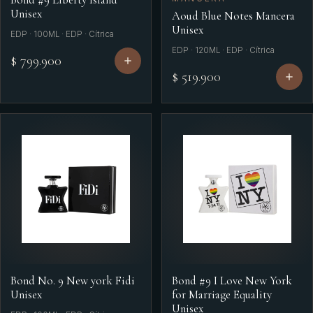
Unisex
Aoud Blue Notes Mancera
Unisex
EDP · 100ML · EDP · Cítrica
EDP · 120ML · EDP · Cítrica
$ 799.900
$ 519.900
Bond No. 9 New york Fidi
Bond #9 I Love New York
Unisex
for Marriage Equality
Unisex