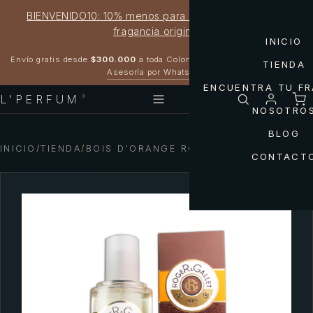
BIENVENIDO10: 10% menos para estrenar tu próxima
fragancia original
INICIO
Garantía 100% original
Envío gratis desde
$300.000
a toda Colombia
TIENDA
Asesoría por WhatsApp
ENCUENTRA TU F
L'PERFUM
®
NOSOTRO
BLOG
INICIO
/
TIENDA
/
BOIS D'ORANGE ROGER & GALLET
CONTACT