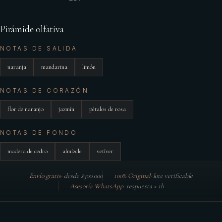
Pirámide olfativa
NOTAS DE SALIDA
naranja
mandarina
limón
NOTAS DE CORAZÓN
flor de naranjo
jazmín
pétalos de rosa
NOTAS DE FONDO
madera de cedro
almizcle
vetiver
Envío gratis
·
desde $300.000
100% Original
·
lote verificable
Asesoría WhatsApp
·
respuesta < 1h