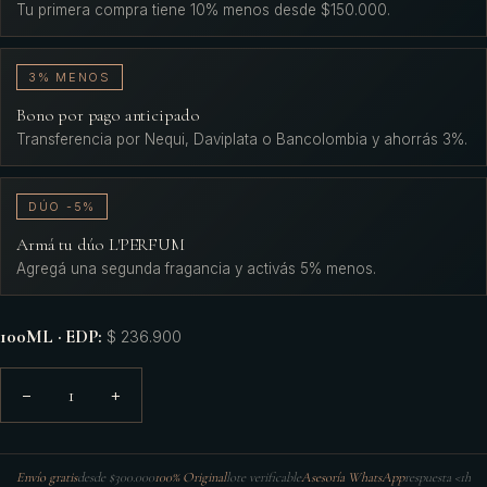
Tu primera compra tiene 10% menos desde $150.000.
3% MENOS
Bono por pago anticipado
Transferencia por Nequi, Daviplata o Bancolombia y ahorrás 3%.
DÚO -5%
Armá tu dúo L'PERFUM
Agregá una segunda fragancia y activás 5% menos.
100ML · EDP
:
$ 236.900
1
−
+
Envío gratis
desde $300.000
100% Original
lote verificable
Asesoría WhatsApp
respuesta <1h