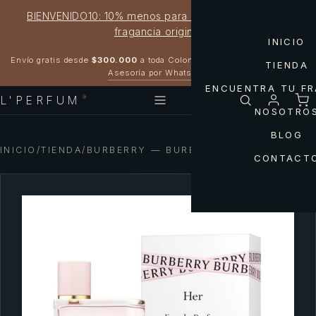
BIENVENIDO10: 10% menos para estrenar tu próxima
fragancia original
INICIO
Garantía 100% original
Envío gratis desde
$300.000
a toda Colombia
TIENDA
Asesoría por WhatsApp
ENCUENTRA TU F
L'PERFUM
®
NOSOTRO
BLOG
INICIO
/
TIENDA
/
BURBERRY — BURBERRY HER WOMAN
CONTACT