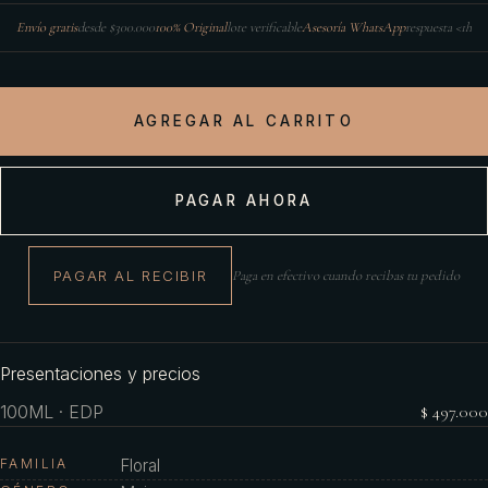
Envío gratis
desde $300.000
100% Original
lote verificable
Asesoría WhatsApp
respuesta <1h
AGREGAR AL CARRITO
PAGAR AHORA
PAGAR AL RECIBIR
Paga en efectivo cuando recibas tu pedido
Presentaciones y precios
100ML · EDP
$ 497.000
FAMILIA
Floral