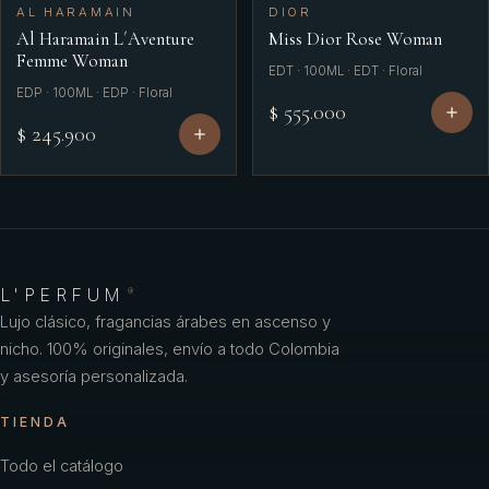
AL HARAMAIN
DIOR
Al Haramain L´Aventure
Miss Dior Rose Woman
Femme Woman
EDT · 100ML · EDT · Floral
EDP · 100ML · EDP · Floral
$ 555.000
$ 245.900
L'PERFUM
®
Lujo clásico, fragancias árabes en ascenso y
nicho. 100% originales, envío a todo Colombia
y asesoría personalizada.
TIENDA
Todo el catálogo