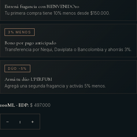
Estrená fragancia con BIENVENIDO10
Tu primera compra tiene 10% menos desde $150.000.
3% MENOS
Bono por pago anticipado
Transferencia por Nequi, Daviplata o Bancolombia y ahorrás 3%.
DÚO -5%
Armá tu dúo L'PERFUM
Agregá una segunda fragancia y activás 5% menos.
100ML · EDP
:
$ 497.000
1
−
+