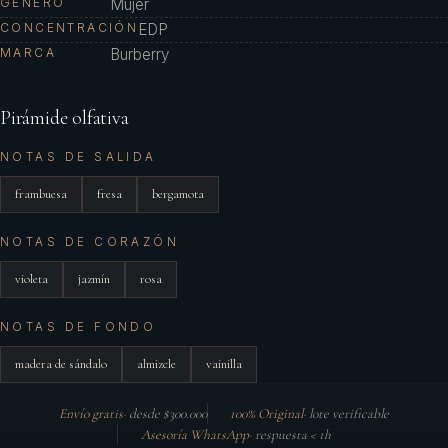
GÉNERO
Mujer
CONCENTRACIÓN
EDP
MARCA
Burberry
Pirámide olfativa
NOTAS DE SALIDA
frambuesa
fresa
bergamota
NOTAS DE CORAZÓN
violeta
jazmín
rosa
NOTAS DE FONDO
madera de sándalo
almizcle
vainilla
Envío gratis
·
desde $300.000
100% Original
·
lote verificable
Asesoría WhatsApp
·
respuesta < 1h