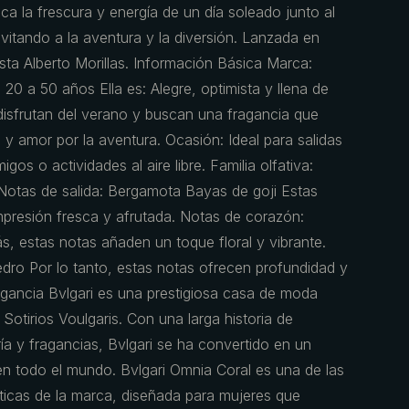
oca la frescura y energía de un día soleado junto al
nvitando a la aventura y la diversión. Lanzada en
sta Alberto Morillas. Información Básica Marca:
 20 a 50 años Ella es: Alegre, optimista y llena de
disfrutan del verano y buscan una fragancia que
 y amor por la aventura. Ocasión: Ideal para salidas
gos o actividades al aire libre. Familia olfativa:
s Notas de salida: Bergamota Bayas de goji Estas
mpresión fresca y afrutada. Notas de corazón:
s, estas notas añaden un toque floral y vibrante.
ro Por lo tanto, estas notas ofrecen profundidad y
Fragancia Bvlgari es una prestigiosa casa de moda
Sotirios Voulgaris. Con una larga historia de
ría y fragancias, Bvlgari se ha convertido en un
en todo el mundo. Bvlgari Omnia Coral es una de las
icas de la marca, diseñada para mujeres que