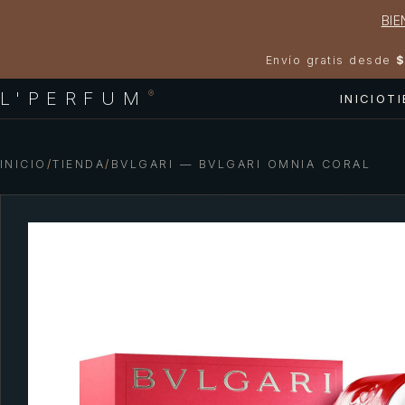
BIE
Envío gratis desde
$
L'PERFUM
®
INICIO
T
INICIO
/
TIENDA
/
BVLGARI — BVLGARI OMNIA CORAL