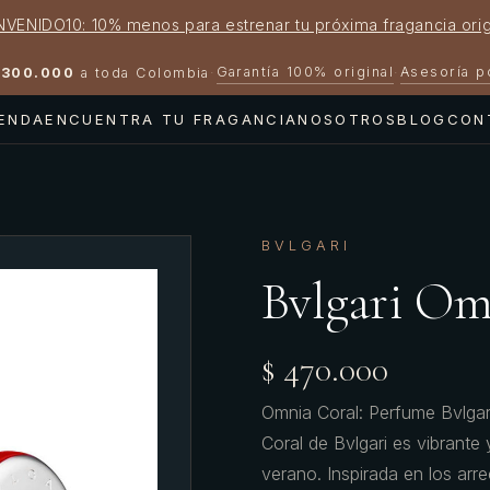
NVENIDO10: 10% menos para estrenar tu próxima fragancia orig
Garantía 100% original
Asesoría 
300.000
a toda Colombia
·
·
IENDA
ENCUENTRA TU FRAGANCIA
NOSOTROS
BLOG
CON
BVLGARI
Bvlgari Om
$ 470.000
Omnia Coral: Perfume Bvlgar
Coral de Bvlgari es vibrante 
verano. Inspirada en los arr