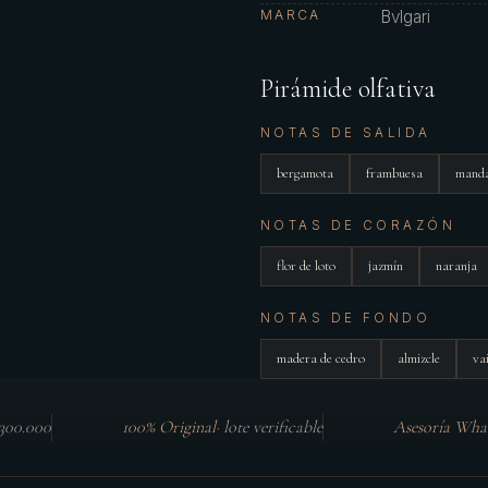
MARCA
Bvlgari
Pirámide olfativa
NOTAS DE SALIDA
bergamota
frambuesa
manda
NOTAS DE CORAZÓN
flor de loto
jazmín
naranja
NOTAS DE FONDO
madera de cedro
almizcle
vai
$300.000
100% Original
·
lote verificable
Asesoría Wha