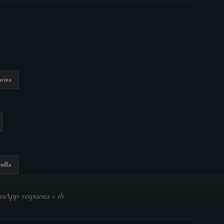
rina
nilla
tsApp
·
respuesta < 1h