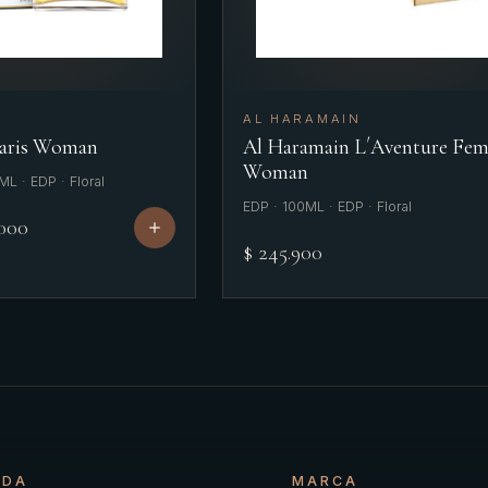
AL HARAMAIN
Paris Woman
Al Haramain L´Aventure Fe
Woman
L · EDP · Floral
EDP · 100ML · EDP · Floral
.000
$ 245.900
NDA
MARCA