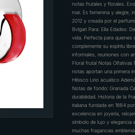
notas frutales y florales. Ev
mar. Es femenina y alegre, i
2012 y creada por el perfumi
Bvlgari Para: Ella Edades: De
vida. Perfecta para quienes 
complemente su espíritu libre
informales, reuniones con ami
Floral frutal Notas Olfativa
notas aportan una primera i
Hibisco Lirio acuático Ademá
Notas de fondo: Granada Ced
durabilidad. Historia de la 
italiana fundada en 1884 por 
excelencia en joyería, reloje
símbolo de lujo y elegancia 
muchas fragancias emblemát