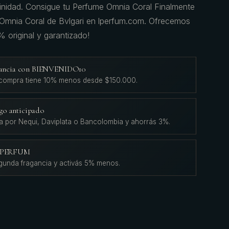
minidad. Consigue tu Perfume Omnia Coral Finalmente
Omnia Coral de Bvlgari en lperfum.com. Ofrecemos
 original y garantizado!
agancia con BIENVENIDO10
 compra tiene 10% menos desde $150.000.
go anticipado
a por Nequi, Daviplata o Bancolombia y ahorrás 3%.
L'PERFUM
gunda fragancia y activás 5% menos.