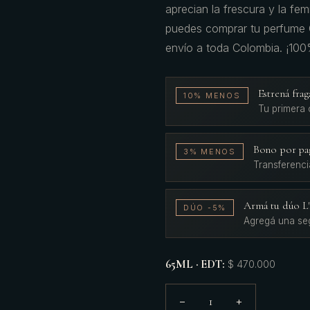
aprecian la frescura y la fe
puedes comprar tu perfume 
envío a toda Colombia. ¡100%
Estrená fr
10% MENOS
Tu primera
Bono por pa
3% MENOS
Transferenci
Armá tu dúo 
DÚO -5%
Agregá una se
65ML · EDT
:
$ 470.000
1
−
+