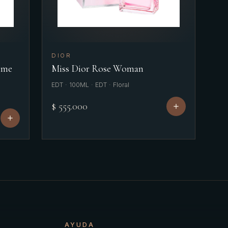
DIOR
mme
Miss Dior Rose Woman
EDT · 100ML · EDT · Floral
$ 555.000
AYUDA