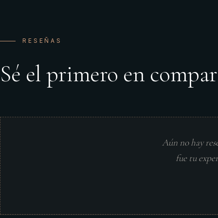
RESEÑAS
Sé el primero en compar
Aún no hay res
fue tu expe