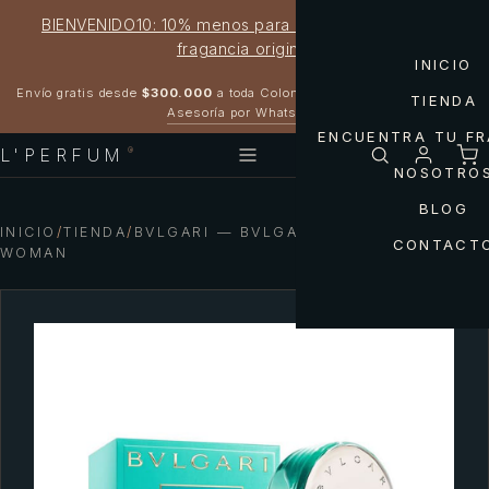
BIENVENIDO10: 10% menos para estrenar tu próxima
fragancia original
INICIO
Garantía 100% original
Envío gratis desde
$300.000
a toda Colombia
TIENDA
Asesoría por WhatsApp
ENCUENTRA TU F
L'PERFUM
®
NOSOTRO
BLOG
INICIO
/
TIENDA
/
BVLGARI — BVLGARI OMNIA PARAIBA
CONTACT
WOMAN