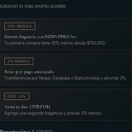
solución lo mas pronto posible
10% MENOS
Estrená fragancia con BIENVENIDO10
Tu primera compra tiene 10% menos desde $150.000.
3% MENOS
Bono por pago anticipado
Transferencia por Nequi, Daviplata o Bancolombia y ahorrás 3%.
DÚO -5%
Armá tu dúo L'PERFUM
Agregá una segunda fragancia y activás 5% menos.
Presentación 1
:
$ 439.900