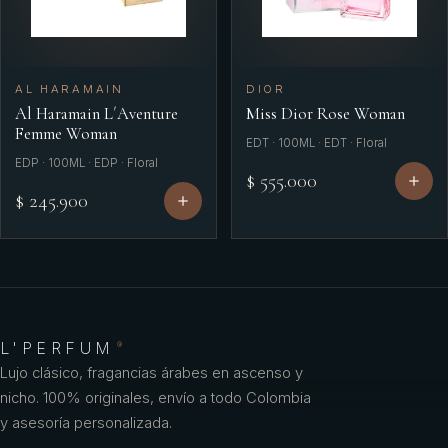
AL HARAMAIN
DIOR
Al Haramain L´Aventure
Miss Dior Rose Woman
Femme Woman
EDT · 100ML · EDT · Floral
EDP · 100ML · EDP · Floral
$ 555.000
$ 245.900
L'PERFUM
®
Lujo clásico, fragancias árabes en ascenso y
nicho. 100% originales, envío a todo Colombia
y asesoría personalizada.