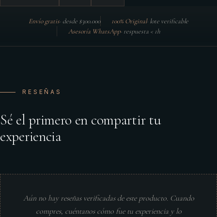
Envío gratis
·
desde $300.000
100% Original
·
lote verificable
Asesoría WhatsApp
·
respuesta < 1h
RESEÑAS
Sé el primero en compartir tu
experiencia
Aún no hay reseñas verificadas de este producto. Cuando
compres, cuéntanos cómo fue tu experiencia y lo