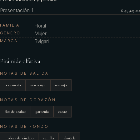
Presentación 1
$ 439.900
FAMILIA
Floral
GÉNERO
Mujer
MARCA
Bvlgari
Pirámide olfativa
NOTAS DE SALIDA
bergamota
maracuyá
naranja
NOTAS DE CORAZÓN
flor de azahar
gardenia
cacao
NOTAS DE FONDO
madera de sándalo
vainilla
almizcle