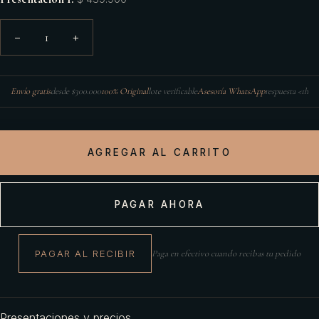
1
−
+
Envío gratis
desde $300.000
100% Original
lote verificable
Asesoría WhatsApp
respuesta <1h
AGREGAR AL CARRITO
PAGAR AHORA
PAGAR AL RECIBIR
Paga en efectivo cuando recibas tu pedido
Presentaciones y precios