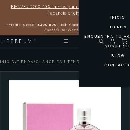
BIENVENIDO10: 10% menos para estrenar tu próxima
fragancia original
INICIO
Garantía 100% original
Envío gratis desde
$300.000
a toda Colombia
TIENDA
Asesoría por WhatsApp
ENCUENTRA TU F
L'PERFUM
®
NOSOTRO
BLOG
INICIO
/
TIENDA
/
CHANCE EAU TENDRE WOMAN
CONTACT