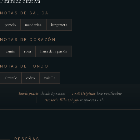
Pirámide olfativa
NOTAS DE SALIDA
pomelo
mandarina
bergamota
NOTAS DE CORAZÓN
jazmín
rosa
fruta de la pasión
NOTAS DE FONDO
almizcle
cedro
vainilla
Envío gratis
·
desde $300.000
100% Original
·
lote verificable
Asesoría WhatsApp
·
respuesta < 1h
RESEÑAS