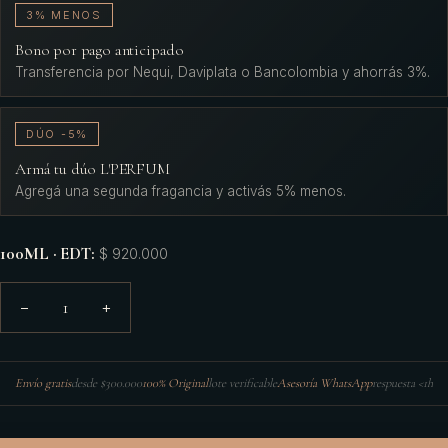
3% MENOS
Bono por pago anticipado
Transferencia por Nequi, Daviplata o Bancolombia y ahorrás 3%.
DÚO -5%
Armá tu dúo L'PERFUM
Agregá una segunda fragancia y activás 5% menos.
100ML · EDT
:
$ 920.000
1
−
+
Envío gratis
desde $300.000
100% Original
lote verificable
Asesoría WhatsApp
respuesta <1h