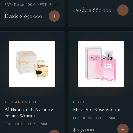
EDT · Desde 100ML · EDT · Floral
Desde $ 880.000
Desde $ 850.000
AL HARAMAIN
DIOR
Al Haramain L´Aventure
Miss Dior Rose Woman
Femme Woman
EDT · 100ML · EDT · Floral
EDP · 100ML · EDP · Floral
$ 555.000