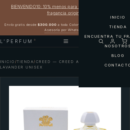
BIENVENIDO10: 10% menos para estrenar tu próxima
fragancia original
INICIO
Garantía 100% original
Envío gratis desde
$300.000
a toda Colombia
TIENDA
Asesoría por WhatsApp
ENCUENTRA TU F
L'PERFUM
®
NOSOTRO
BLOG
INICIO
/
TIENDA
/
CREED — CREED ACQUA ABERDEEN
CONTACT
LAVANDER UNISEX