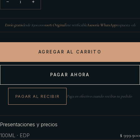
1
−
+
Envío gratis
desde $300.000
100% Original
lote verificable
Asesoría WhatsApp
respuesta <1h
AGREGAR AL CARRITO
PAGAR AHORA
PAGAR AL RECIBIR
Paga en efectivo cuando recibas tu pedido
Presentaciones y precios
100ML · EDP
$ 999.900