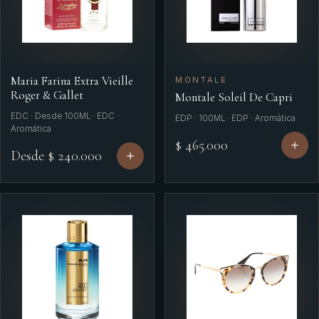
Maria Farina Extra Vieille
MONTALE
Roger & Gallet
Montale Soleil De Capri
EDC · Desde 100ML · EDC ·
EDP · 100ML · EDP · Aromática
Aromática
$ 465.000
Desde $ 240.000