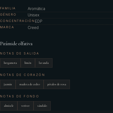
FAMILIA
Aromática
GÉNERO
Unisex
CONCENTRACIÓN
EDP
MARCA
Creed
Pirámide olfativa
NOTAS DE SALIDA
bergamota
limón
lavanda
NOTAS DE CORAZÓN
jazmín
madera de cedro
pétalos de rosa
NOTAS DE FONDO
almizcle
vetiver
sándalo