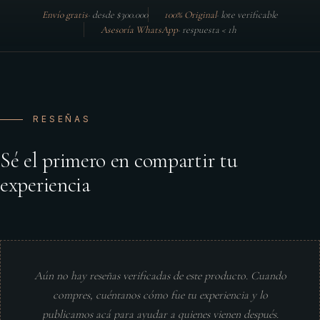
Envío gratis
·
desde $300.000
100% Original
·
lote verificable
Asesoría WhatsApp
·
respuesta < 1h
RESEÑAS
Sé el primero en compartir tu
experiencia
Aún no hay reseñas verificadas de este producto. Cuando
compres, cuéntanos cómo fue tu experiencia y lo
publicamos acá para ayudar a quienes vienen después.