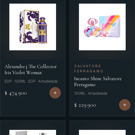
Alexandre.j The Collector
SALVATORE
FERRAGAMO
Iris Violet Woman
Incanto Shine Salvatore
EDP · 100ML · EDP · Amaderada
Ferragamo
$ 474.900
100ML · Amaderada
$ 229.900