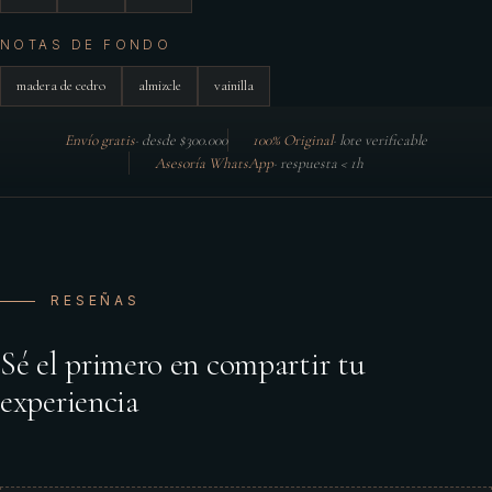
NOTAS DE FONDO
madera de cedro
almizcle
vainilla
Envío gratis
·
desde $300.000
100% Original
·
lote verificable
Asesoría WhatsApp
·
respuesta < 1h
RESEÑAS
Sé el primero en compartir tu
experiencia