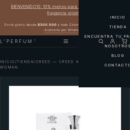
BIENVENIDO10: 10% menos para estrenar tu próxima
fragancia original
INICIO
Garantía 100% original
Envío gratis desde
$300.000
a toda Colombia
TIENDA
Asesoría por WhatsApp
ENCUENTRA TU F
L'PERFUM
®
NOSOTRO
BLOG
INICIO
/
TIENDA
/
CREED — CREED ACQUA FIORENTINA
CONTACT
WOMAN