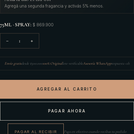
Agregá una segunda fragancia y activás 5% menos.
75ML · SPRAY
:
$ 869.900
1
−
+
Envío gratis
desde $300.000
100% Original
lote verificable
Asesoría WhatsApp
respuesta <1h
AGREGAR AL CARRITO
PAGAR AHORA
PAGAR AL RECIBIR
Paga en efectivo cuando recibas tu pedido