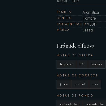
100ML · EDP
FAMILIA
Aromática
GÉNERO
Hombre
CONCENTRACIÓN
EDP
MARCA
Creed
Pirámide olfativa
NOTAS DE SALIDA
bergamota
piña
manzana
NOTAS DE CORAZÓN
jazmín
patchouli
rosa
NOTAS DE FONDO
madera de abeto
musgo de roble