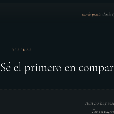
Envío gratis
·
desde 
RESEÑAS
Sé el primero en compar
Aún no hay res
fue tu expe