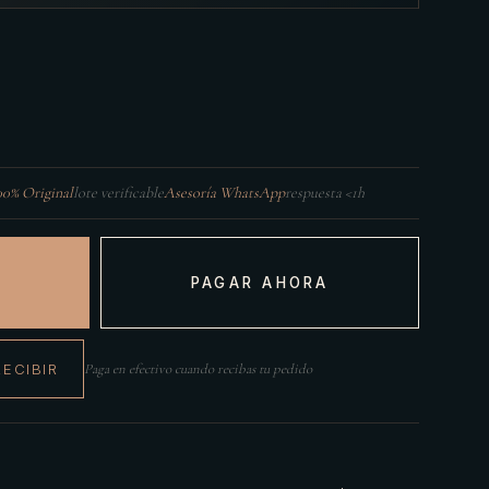
00% Original
lote verificable
Asesoría WhatsApp
respuesta <1h
PAGAR AHORA
RECIBIR
Paga en efectivo cuando recibas tu pedido