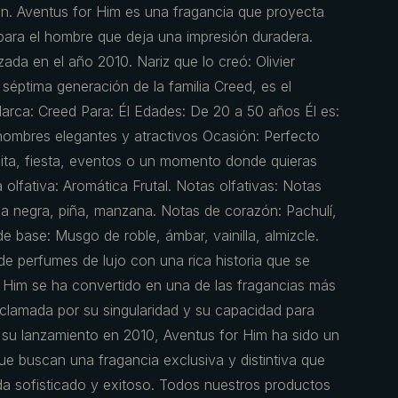
ón. Aventus for Him es una fragancia que proyecta
 para el hombre que deja una impresión duradera.
ada en el año 2010. Nariz que lo creó: Olivier
séptima generación de la familia Creed, es el
Marca: Creed Para: Él Edades: De 20 a 50 años Él es:
ombres elegantes y atractivos Ocasión: Perfecto
cita, fiesta, eventos o un momento donde quieras
 olfativa: Aromática Frutal. Notas olfativas: Notas
la negra, piña, manzana. Notas de corazón: Pachulí,
e base: Musgo de roble, ámbar, vainilla, almizcle.
de perfumes de lujo con una rica historia que se
 Him se ha convertido en una de las fragancias más
clamada por su singularidad y su capacidad para
e su lanzamiento en 2010, Aventus for Him ha sido un
ue buscan una fragancia exclusiva y distintiva que
da sofisticado y exitoso. Todos nuestros productos