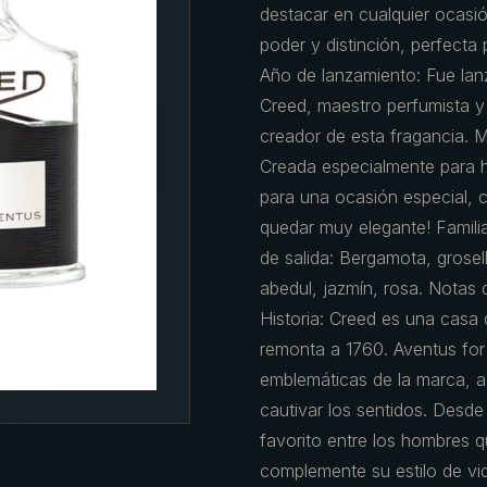
destacar en cualquier ocasi
poder y distinción, perfecta
Año de lanzamiento: Fue lanz
Creed, maestro perfumista y 
creador de esta fragancia. 
Creada especialmente para h
para una ocasión especial, 
quedar muy elegante! Familia
de salida: Bergamota, grosel
abedul, jazmín, rosa. Notas d
Historia: Creed es una casa 
remonta a 1760. Aventus for
emblemáticas de la marca, a
cautivar los sentidos. Desd
favorito entre los hombres q
complemente su estilo de vi