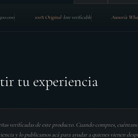
$300.000
100% Original
·
lote verificable
Asesoría Wha
tir tu experiencia
eñas verificadas de este producto. Cuando compres, cuéntan
riencia y lo publicamos acá para ayudar a quienes vienen desp