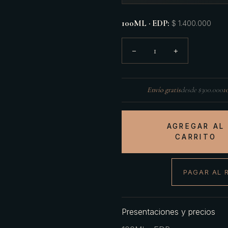
100ML · EDP
:
$ 1.400.000
1
−
+
Envío gratis
desde $300.000
1
AGREGAR AL
CARRITO
PAGAR AL 
Presentaciones y precios