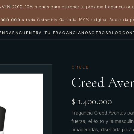
NVENIDO10: 10% menos para estrenar tu próxima fragancia orig
Garantía 100% original
Asesoría 
300.000
a toda Colombia
·
·
IENDA
ENCUENTRA TU FRAGANCIA
NOSOTROS
BLOG
CON
N
CREED
Creed Ave
$ 1.400.000
Fragancia Creed Aventus par
fuerza, el éxito y la mascul
amaderadas, diseñada para 