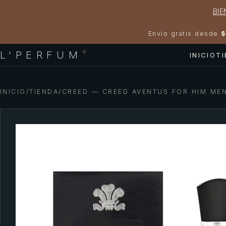
BIE
Envío gratis desde
$
L'PERFUM
®
INICIO
T
INICIO
/
TIENDA
/
CREED — CREED AVENTUS FOR HIM ME