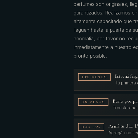
perfumes son originales, ll
garantizados. Realizamos e
altamente capacitado que t
lleguen hasta la puerta de s
anomalía, por favor no recibi
inmediatamente a nuestro eq
pronto posible.
Estrená fr
10% MENOS
Tu primera
Bono por pa
3% MENOS
Transferenci
Armá tu dúo 
DÚO -5%
Agregá una se