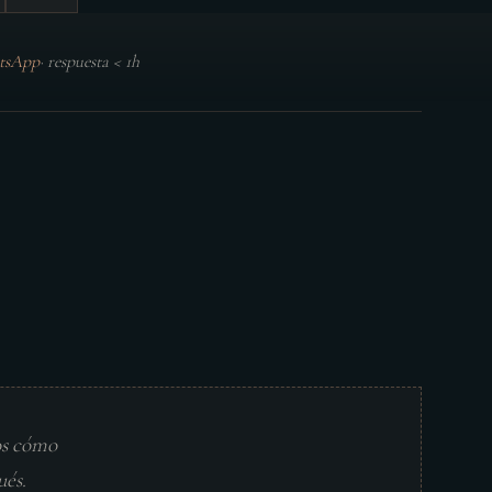
tsApp
·
respuesta < 1h
os cómo
ués.