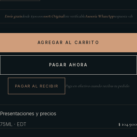
Envío gratis
desde $300.000
100% Original
lote verificable
Asesoría WhatsApp
respuesta <1h
AGREGAR AL CARRITO
PAGAR AHORA
PAGAR AL RECIBIR
Paga en efectivo cuando recibas tu pedido
Presentaciones y precios
75ML · EDT
$ 104.900