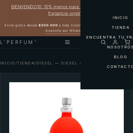
BIENVENIDO10: 10% menos para estrenar tu próxima
fragancia original
INICIO
Garantía 100% original
Envío gratis desde
$300.000
a toda Colombia
TIENDA
Asesoría por WhatsApp
ENCUENTRA TU F
L'PERFUM
®
NOSOTRO
BLOG
INICIO
/
TIENDA
/
DIESEL — DIESEL CORALINA WOMAN
CONTACT