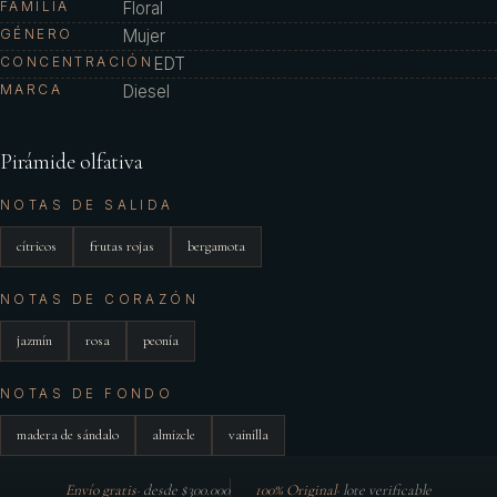
FAMILIA
Floral
GÉNERO
Mujer
CONCENTRACIÓN
EDT
MARCA
Diesel
Pirámide olfativa
NOTAS DE SALIDA
cítricos
frutas rojas
bergamota
NOTAS DE CORAZÓN
jazmín
rosa
peonía
NOTAS DE FONDO
madera de sándalo
almizcle
vainilla
Envío gratis
·
desde $300.000
100% Original
·
lote verificable