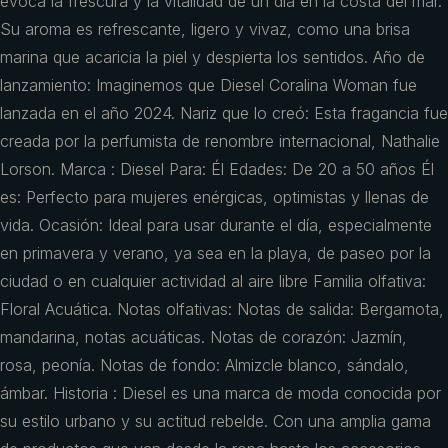
evoca la frescura y la vitalidad de un día en la costa del mar.
Su aroma es refrescante, ligero y vivaz, como una brisa
marina que acaricia la piel y despierta los sentidos. Año de
lanzamiento: Imaginemos que Diesel Coralina Woman fue
lanzada en el año 2024. Nariz que lo creó: Esta fragancia fue
creada por la perfumista de renombre internacional, Nathalie
Lorson. Marca : Diesel Para: Él Edades: De 20 a 50 años Él
es: Perfecto para mujeres enérgicas, optimistas y llenas de
vida. Ocasión: Ideal para usar durante el día, especialmente
en primavera y verano, ya sea en la playa, de paseo por la
ciudad o en cualquier actividad al aire libre Familia olfativa:
Floral Acuática. Notas olfativas: Notas de salida: Bergamota,
mandarina, notas acuáticas. Notas de corazón: Jazmín,
rosa, peonía. Notas de fondo: Almizcle blanco, sándalo,
ámbar. Historia : Diesel es una marca de moda conocida por
su estilo urbano y su actitud rebelde. Con una amplia gama