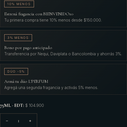
10% MENOS
Estrená fragancia con BIENVENIDO10
Tu primera compra tiene 10% menos desde $150.000.
3% MENOS
Bono por pago anticipado
Transferencia por Nequi, Daviplata o Bancolombia y ahorrás 3%.
DÚO -5%
Armá tu dúo L'PERFUM
Agregá una segunda fragancia y activás 5% menos.
75ML · EDT
:
$ 104.900
1
−
+