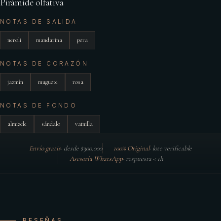
Pirámide olfativa
NOTAS DE SALIDA
neroli
mandarina
pera
NOTAS DE CORAZÓN
jazmín
muguete
rosa
NOTAS DE FONDO
almizcle
sándalo
vainilla
Envío gratis
·
desde $300.000
100% Original
·
lote verificable
Asesoría WhatsApp
·
respuesta < 1h
RESEÑAS