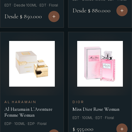
EDT · Desde 100ML · EDT · Floral
Desde $ 880.000
Desde $ 850.000
AL HARAMAIN
DIOR
Al Haramain L´Aventure
Miss Dior Rose Woman
Femme Woman
EDT · 100ML · EDT · Floral
EDP · 100ML · EDP · Floral
$ 555.000