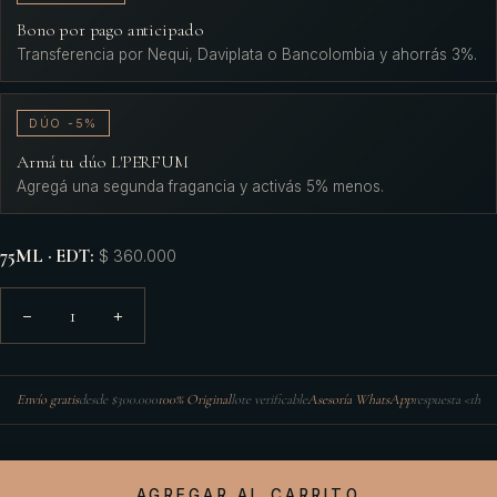
Bono por pago anticipado
Transferencia por Nequi, Daviplata o Bancolombia y ahorrás 3%.
DÚO -5%
Armá tu dúo L'PERFUM
Agregá una segunda fragancia y activás 5% menos.
75ML · EDT
:
$ 360.000
1
−
+
Envío gratis
desde $300.000
100% Original
lote verificable
Asesoría WhatsApp
respuesta <1h
AGREGAR AL CARRITO