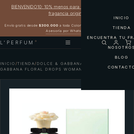
BIENVENIDO10: 10% menos para estrenar tu próxima
fragancia original
INICIO
Garantía 100% original
Envío gratis desde
$300.000
a toda Colombia
TIENDA
Asesoría por WhatsApp
ENCUENTRA TU F
L'PERFUM
®
NOSOTRO
BLOG
INICIO
/
TIENDA
/
DOLCE & GABBANA — DOLCE &
CONTACT
GABBANA FLORAL DROPS WOMAN