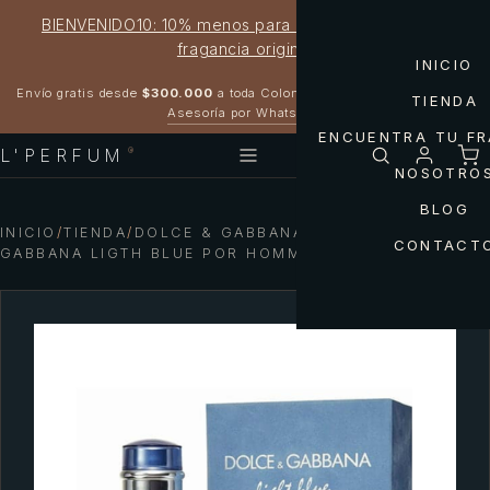
BIENVENIDO10: 10% menos para estrenar tu próxima
fragancia original
INICIO
Garantía 100% original
Envío gratis desde
$300.000
a toda Colombia
TIENDA
Asesoría por WhatsApp
ENCUENTRA TU F
L'PERFUM
®
NOSOTRO
BLOG
INICIO
/
TIENDA
/
DOLCE & GABBANA — DOLCE &
CONTACT
GABBANA LIGTH BLUE POR HOMME