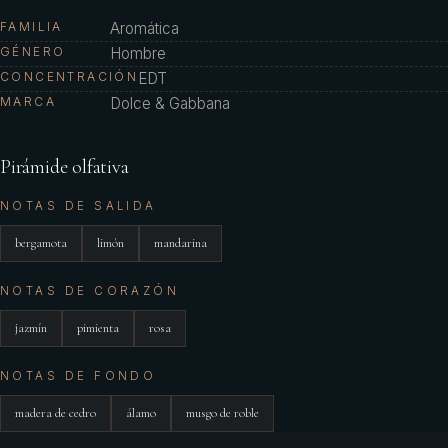
FAMILIA
Aromática
GÉNERO
Hombre
CONCENTRACIÓN
EDT
MARCA
Dolce & Gabbana
Pirámide olfativa
NOTAS DE SALIDA
bergamota
limón
mandarina
NOTAS DE CORAZÓN
jazmín
pimienta
rosa
NOTAS DE FONDO
madera de cedro
álamo
musgo de roble