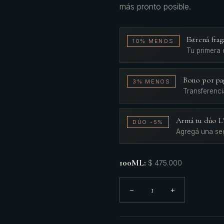
más pronto posible.
Estrená fr
10% MENOS
Tu primera
Bono por pa
3% MENOS
Transferenci
Armá tu dúo 
DÚO -5%
Agregá una se
100ML
:
$ 475.000
1
−
+