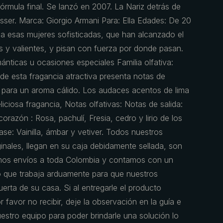
rmula final. Se lanzó en 2007. La Nariz detrás de
sser. Marca: Giorgio Armani Para: Ella Edades: De 20
 a esas mujeres sofisticadas, que han alcanzado el
es y valientes, y pisan con fuerza por donde pasan.
mánticas u ocasiones especiales Familia olfativa:
de esta fragancia atractiva presenta notas de
po para un aroma cálido. Los audaces acentos de lima
iciosa fragancia, Notas olfativas: Notas de salida:
razón : Rosa, pachulí, Fresia, cedro y lirio de los
se: Vainilla, ámbar y vetiver. Todos nuestros
nales, llegan en su caja debidamente sellada, son
mos envíos a toda Colombia y contamos con un
 que trabaja arduamente para que nuestros
erta de su casa. Si al entregarle el producto
 favor no recibir, deje la observación en la guía e
estro equipo para poder brindarle una solución lo