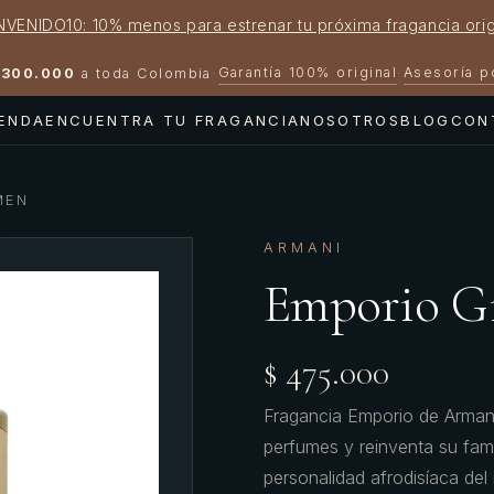
NVENIDO10: 10% menos para estrenar tu próxima fragancia orig
Garantía 100% original
Asesoría 
300.000
a toda Colombia
·
·
IENDA
ENCUENTRA TU FRAGANCIA
NOSOTROS
BLOG
CON
MEN
ARMANI
Emporio G
$ 475.000
Fragancia Emporio de Armani
perfumes y reinventa su fami
personalidad afrodisíaca del i