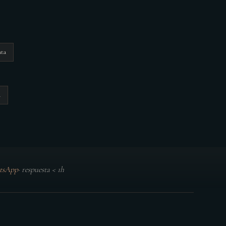
nta
a
tsApp
·
respuesta < 1h