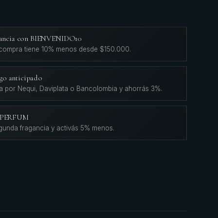
agancia con BIENVENIDO10
 compra tiene 10% menos desde $150.000.
go anticipado
a por Nequi, Daviplata o Bancolombia y ahorrás 3%.
L'PERFUM
gunda fragancia y activás 5% menos.