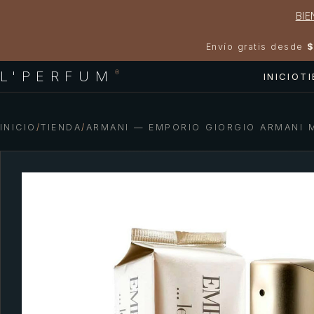
BIE
Envío gratis desde
$
L'PERFUM
®
INICIO
T
INICIO
/
TIENDA
/
ARMANI — EMPORIO GIORGIO ARMANI 