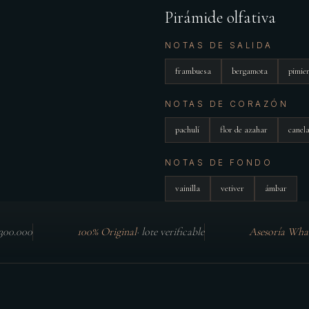
Pirámide olfativa
NOTAS DE SALIDA
frambuesa
bergamota
pimie
NOTAS DE CORAZÓN
pachulí
flor de azahar
canel
NOTAS DE FONDO
vainilla
vetiver
ámbar
$300.000
100% Original
·
lote verificable
Asesoría Wha