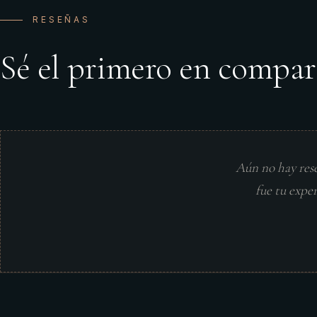
RESEÑAS
Sé el primero en compar
Aún no hay res
fue tu expe