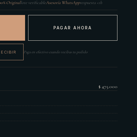
00% Original
lote verificable
Asesoría WhatsApp
respuesta <1h
PAGAR AHORA
RECIBIR
Paga en efectivo cuando recibas tu pedido
$ 475.000