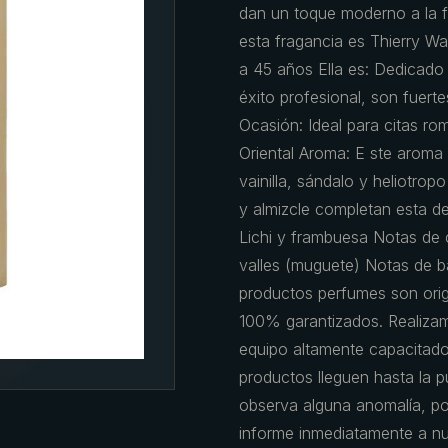
dan un toque moderno a la fó
esta fragancia es Thierry Wa
a 45 años Ella es: Dedicado
éxito profesional, son fuert
Ocasión: Ideal para citas ro
Oriental Aroma: E ste aroma 
vainilla, sándalo y heliotro
y almizcle completan esta del
Lichi y frambuesa Notas de co
valles (muguete) Notas de ba
productos perfumes son origi
100% garantizados. Realiza
equipo altamente capacitado
productos lleguen hasta la pu
observa alguna anomalía, por
informe inmediatamente a nu