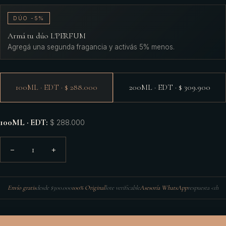
DÚO -5%
Armá tu dúo L'PERFUM
Agregá una segunda fragancia y activás 5% menos.
100ML · EDT · $ 288.000
200ML · EDT · $ 309.900
100ML · EDT
:
$ 288.000
1
−
+
Envío gratis
desde $300.000
100% Original
lote verificable
Asesoría WhatsApp
respuesta <1h