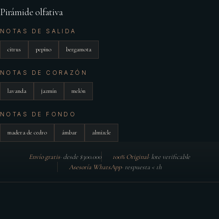
Pirámide olfativa
NOTAS DE SALIDA
citrus
pepino
bergamota
NOTAS DE CORAZÓN
lavanda
jazmín
melón
NOTAS DE FONDO
madera de cedro
ámbar
almizcle
Envío gratis
·
desde $300.000
100% Original
·
lote verificable
Asesoría WhatsApp
·
respuesta < 1h