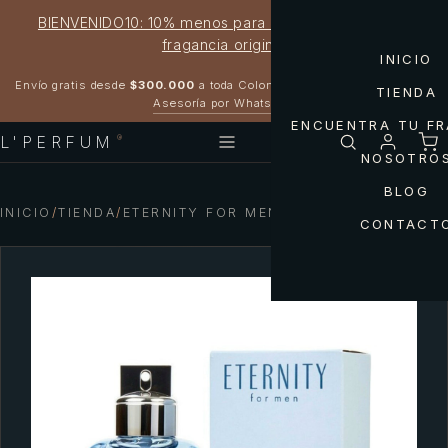
BIENVENIDO10: 10% menos para estrenar tu próxima
fragancia original
INICIO
Garantía 100% original
Envío gratis desde
$300.000
a toda Colombia
TIENDA
Asesoría por WhatsApp
ENCUENTRA TU F
L'PERFUM
®
NOSOTRO
BLOG
INICIO
/
TIENDA
/
ETERNITY FOR MEN AQUA
CONTACT