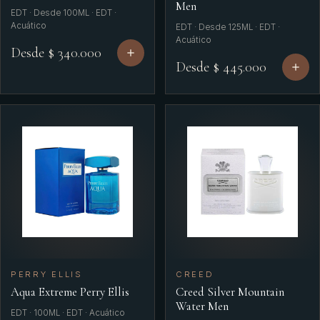
Men
EDT · Desde 100ML · EDT ·
Acuático
EDT · Desde 125ML · EDT ·
Acuático
Desde $ 340.000
Desde $ 445.000
PERRY ELLIS
CREED
Aqua Extreme Perry Ellis
Creed Silver Mountain
Water Men
EDT · 100ML · EDT · Acuático