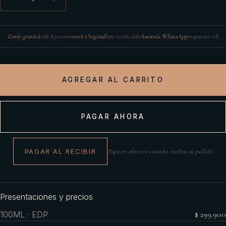
Envío gratis
desde $300.000
100% Original
lote verificable
Asesoría WhatsApp
respuesta <1h
AGREGAR AL CARRITO
PAGAR AHORA
PAGAR AL RECIBIR
Paga en efectivo cuando recibas tu pedido
Presentaciones y precios
100ML · EDP
$ 299.900