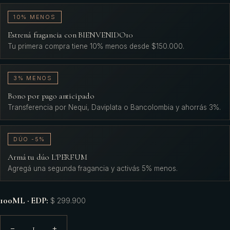
10% MENOS
Estrená fragancia con BIENVENIDO10
Tu primera compra tiene 10% menos desde $150.000.
3% MENOS
Bono por pago anticipado
Transferencia por Nequi, Daviplata o Bancolombia y ahorrás 3%.
DÚO -5%
Armá tu dúo L'PERFUM
Agregá una segunda fragancia y activás 5% menos.
100ML · EDP
:
$ 299.900
1
−
+