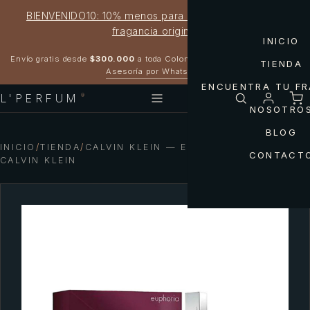
BIENVENIDO10: 10% menos para estrenar tu próxima
fragancia original
INICIO
Garantía 100% original
Envío gratis desde
$300.000
a toda Colombia
TIENDA
Asesoría por WhatsApp
ENCUENTRA TU F
L'PERFUM
®
NOSOTRO
BLOG
INICIO
/
TIENDA
/
CALVIN KLEIN — EUPHORIA WOMEN
CONTACT
CALVIN KLEIN