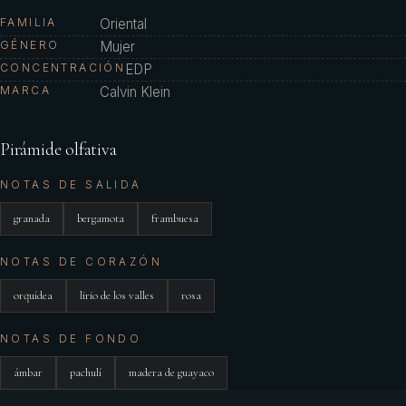
FAMILIA
Oriental
GÉNERO
Mujer
CONCENTRACIÓN
EDP
MARCA
Calvin Klein
Pirámide olfativa
NOTAS DE SALIDA
granada
bergamota
frambuesa
NOTAS DE CORAZÓN
orquídea
lirio de los valles
rosa
NOTAS DE FONDO
ámbar
pachulí
madera de guayaco