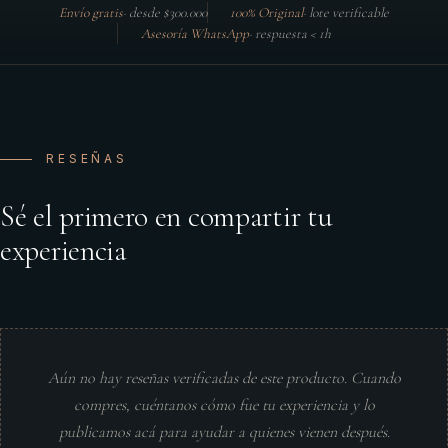
Envío gratis
·
desde $300.000
100% Original
·
lote verificable
Asesoría WhatsApp
·
respuesta < 1h
RESEÑAS
Sé el primero en compartir tu
experiencia
Aún no hay reseñas verificadas de este producto. Cuando
compres, cuéntanos cómo fue tu experiencia y lo
publicamos acá para ayudar a quienes vienen después.