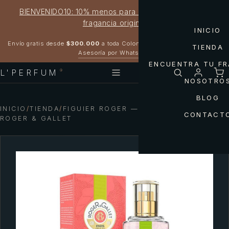
BIENVENIDO10: 10% menos para estrenar tu próxima
fragancia original
INICIO
Garantía 100% original
Envío gratis desde
$300.000
a toda Colombia
TIENDA
Asesoría por WhatsApp
ENCUENTRA TU F
L'PERFUM
®
NOSOTRO
BLOG
INICIO
/
TIENDA
/
FIGUIER ROGER — FLEUR DE FIGUIER
CONTACT
ROGER & GALLET