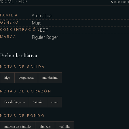
100ML · EDP
$ 240.000
FAMILIA
Aromática
GÉNERO
Mujer
CONCENTRACIÓN
EDP
MARCA
Figuier Roger
Pirámide olfativa
NOTAS DE SALIDA
higo
bergamota
mandarina
NOTAS DE CORAZÓN
flor de higuera
jazmín
rosa
NOTAS DE FONDO
madera de sándalo
almizcle
vainilla