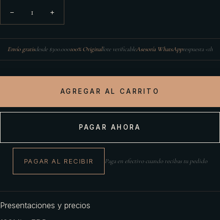
1
−
+
Envío gratis
desde $300.000
100% Original
lote verificable
Asesoría WhatsApp
respuesta <1h
AGREGAR AL CARRITO
PAGAR AHORA
PAGAR AL RECIBIR
Paga en efectivo cuando recibas tu pedido
Presentaciones y precios