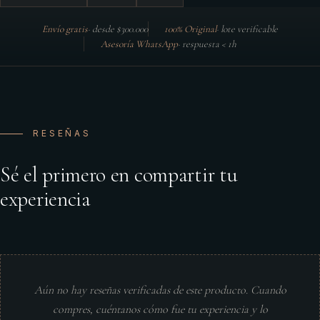
Envío gratis
·
desde $300.000
100% Original
·
lote verificable
Asesoría WhatsApp
·
respuesta < 1h
RESEÑAS
Sé el primero en compartir tu
experiencia
Aún no hay reseñas verificadas de este producto. Cuando
compres, cuéntanos cómo fue tu experiencia y lo