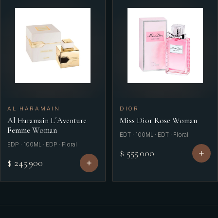
AL HARAMAIN
DIOR
Al Haramain L´Aventure
Miss Dior Rose Woman
Femme Woman
EDT · 100ML · EDT · Floral
EDP · 100ML · EDP · Floral
$ 555.000
$ 245.900