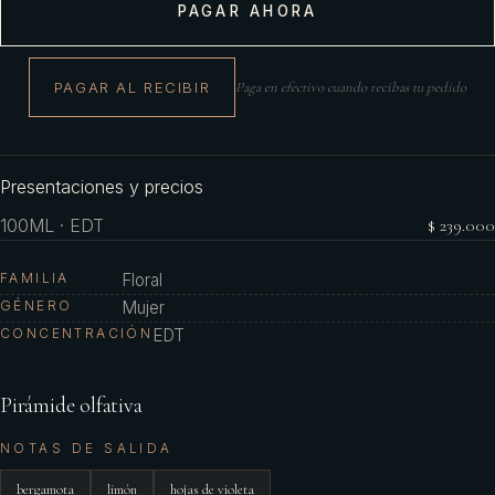
PAGAR AHORA
PAGAR AL RECIBIR
Paga en efectivo cuando recibas tu pedido
Presentaciones y precios
100ML · EDT
$ 239.000
FAMILIA
Floral
GÉNERO
Mujer
CONCENTRACIÓN
EDT
Pirámide olfativa
NOTAS DE SALIDA
bergamota
limón
hojas de violeta