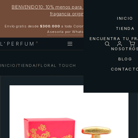
BIENVENIDO10: 10% menos para estrenar tu próxima
fragancia original
INICIO
Garantía 100% original
Envío gratis desde
$300.000
a toda Colombia
TIENDA
Asesoría por WhatsApp
ENCUENTRA TU F
L'PERFUM
®
NOSOTRO
BLOG
INICIO
/
TIENDA
/
FLORAL TOUCH
CONTACT