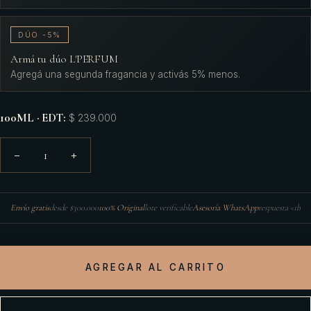
DÚO -5%
Armá tu dúo L'PERFUM
Agregá una segunda fragancia y activás 5% menos.
100ML · EDT
:
$ 239.000
1
−
+
Envío gratis
desde $300.000
100% Original
lote verificable
Asesoría WhatsApp
respuesta <1h
AGREGAR AL CARRITO