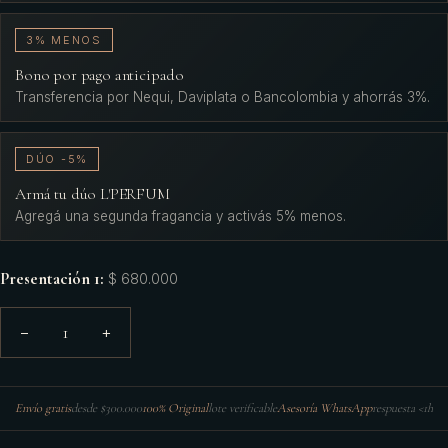
3% MENOS
Bono por pago anticipado
Transferencia por Nequi, Daviplata o Bancolombia y ahorrás 3%.
DÚO -5%
Armá tu dúo L'PERFUM
Agregá una segunda fragancia y activás 5% menos.
Presentación 1
:
$ 680.000
1
−
+
Envío gratis
desde $300.000
100% Original
lote verificable
Asesoría WhatsApp
respuesta <1h