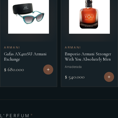
ARMANI
ARMANI
Gafas AX4111SU Armani
Emporio Armani Stronger
Exchange
With You Absolutely Men
Amaderada
$ 680.000
$ 540.000
L'PERFUM
®