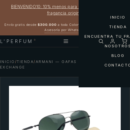
BIENVENIDO10: 10% menos para estrenar tu próxima
fragancia original
INICIO
Garantía 100% original
Envío gratis desde
$300.000
a toda Colombia
TIENDA
Asesoría por WhatsApp
ENCUENTRA TU F
L'PERFUM
®
NOSOTRO
BLOG
INICIO
/
TIENDA
/
ARMANI — GAFAS AR6026 ARMANI
CONTACT
EXCHANGE