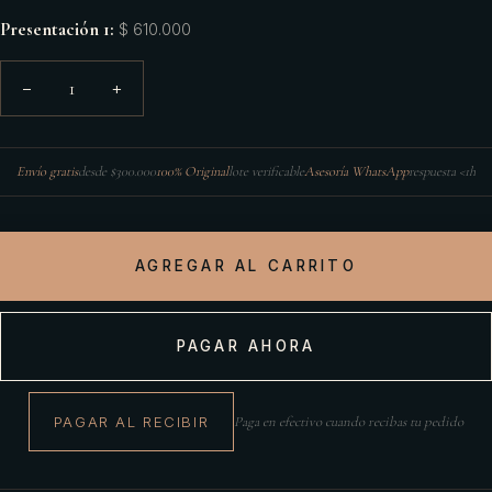
Presentación 1
:
$ 610.000
1
−
+
Envío gratis
desde $300.000
100% Original
lote verificable
Asesoría WhatsApp
respuesta <1h
AGREGAR AL CARRITO
PAGAR AHORA
PAGAR AL RECIBIR
Paga en efectivo cuando recibas tu pedido