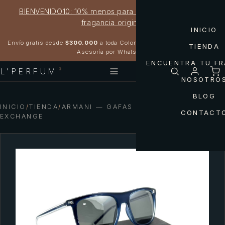
BIENVENIDO10: 10% menos para estrenar tu próxima
fragancia original
INICIO
Garantía 100% original
Envío gratis desde
$300.000
a toda Colombia
TIENDA
Asesoría por WhatsApp
ENCUENTRA TU F
L'PERFUM
®
NOSOTRO
BLOG
INICIO
/
TIENDA
/
ARMANI — GAFAS AX4102S ARMANI
CONTACT
EXCHANGE