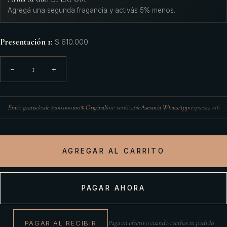
Agregá una segunda fragancia y activás 5% menos.
Presentación 1
:
$ 610.000
1
−
+
Envío gratis
desde $300.000
100% Original
lote verificable
Asesoría WhatsApp
respuesta <1h
AGREGAR AL CARRITO
PAGAR AHORA
PAGAR AL RECIBIR
Paga en efectivo cuando recibas tu pedido