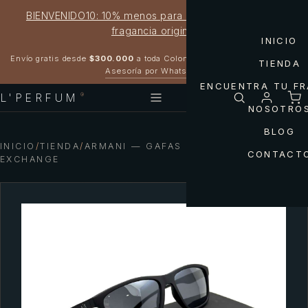
BIENVENIDO10: 10% menos para estrenar tu próxima
fragancia original
INICIO
Garantía 100% original
Envío gratis desde
$300.000
a toda Colombia
TIENDA
Asesoría por WhatsApp
ENCUENTRA TU F
L'PERFUM
®
NOSOTRO
BLOG
INICIO
/
TIENDA
/
ARMANI — GAFAS AX4122S ARMANI
CONTACT
EXCHANGE