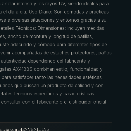
uz solar intensa y los rayos UV, siendo ideales para
ara el día a día. Uso Diario: Son cómodas y prácticas
ose a diversas situaciones y entornos gracias a su
 Detalles Técnicos: Dimensiones: Incluyen medidas
es, ancho de montura y longitud de patillas,
juste adecuado y cómodo para diferentes tipos de
n venir acompañadas de estuches protectores, paños
e autenticidad dependiendo del fabricante y
s gafas AX4133S combinan estilo, funcionalidad y
 para satisfacer tanto las necesidades estéticas
suarios que buscan un producto de calidad y con
talles técnicos específicos y características
onsultar con el fabricante o el distribuidor oficial
agancia con BIENVENIDO10