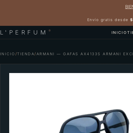
BIE
Envío gratis desde
$
L'PERFUM
®
INICIO
T
INICIO
/
TIENDA
/
ARMANI — GAFAS AX4133S ARMANI EX