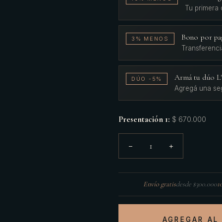
Tu primera
Bono por pa
3% MENOS
Transferenci
Armá tu dúo 
DÚO -5%
Agregá una se
Presentación 1
:
$ 670.000
1
−
+
Envío gratis
desde $300.000
1
AGREGAR AL