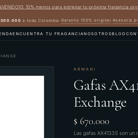
NVENIDO10: 10% menos para estrenar tu próxima fragancia orig
Garantía 100% original
Asesoría 
300.000
a toda Colombia
·
·
IENDA
ENCUENTRA TU FRAGANCIA
NOSOTROS
BLOG
CON
CHANGE
ARMANI
Gafas AX4
Exchange
$ 670.000
Las gafas AX4133S son un mo