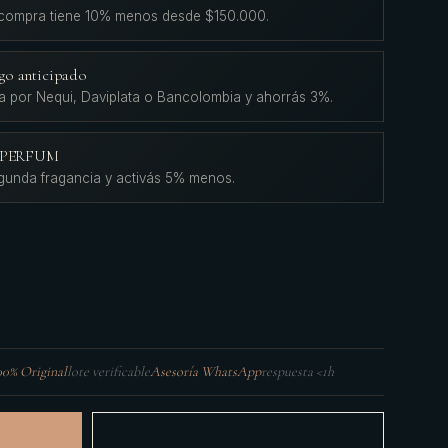
 compra tiene 10% menos desde $150.000.
go anticipado
a por Nequi, Daviplata o Bancolombia y ahorrás 3%.
L'PERFUM
gunda fragancia y activás 5% menos.
00% Original
lote verificable
Asesoría WhatsApp
respuesta <1h