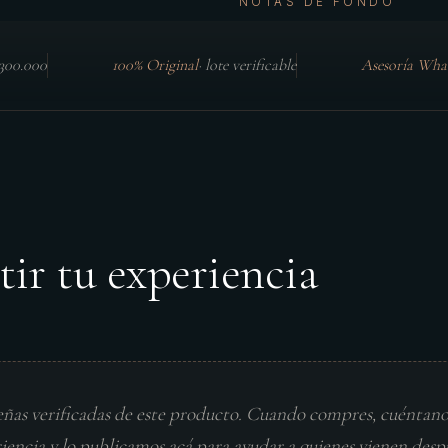
NOTAS DE FONDO
$300.000
100% Original
·
lote verificable
Asesoría Wha
tir tu experiencia
eñas verificadas de este producto. Cuando compres, cuéntan
riencia y lo publicamos acá para ayudar a quienes vienen desp