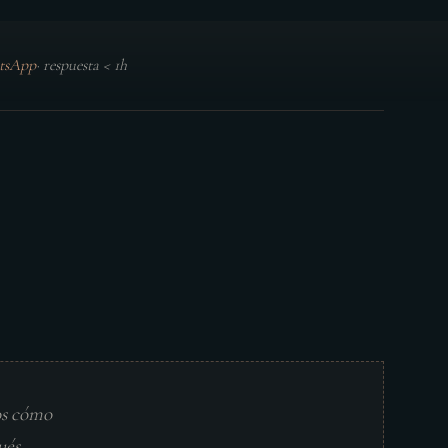
tsApp
·
respuesta < 1h
os cómo
ués.