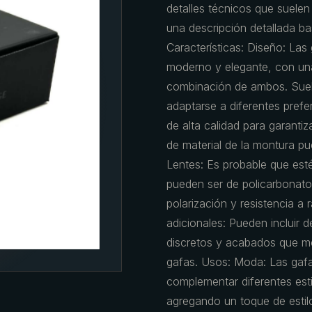
detalles técnicos que suelen 
una descripción detallada bas
Características: Diseño: La
moderno y elegante, con un
combinación de ambos. Suelen
adaptarse a diferentes prefe
de alta calidad para garantiza
de material de la montura pue
Lentes: Es probable que est
pueden ser de policarbonato
polarización y resistencia a
adicionales: Pueden incluir 
discretos y acabados que mej
gafas. Usos: Moda: Las ga
complementar diferentes est
agregando un toque de estilo