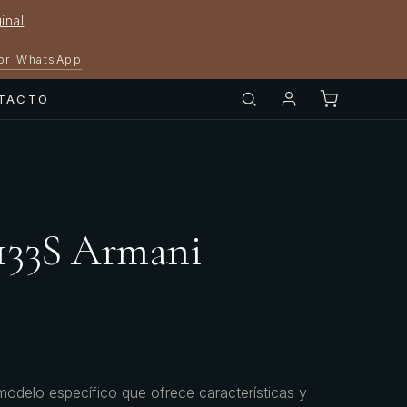
inal
por WhatsApp
TACTO
133S Armani
delo específico que ofrece características y