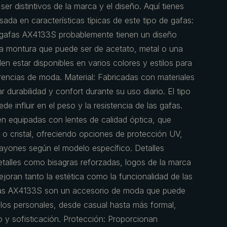
ser distintivos de la marca y el diseño. Aquí tienes
ada en características típicas de este tipo de gafas:
s gafas AX4133S probablemente tienen un diseño
a montura que puede ser de acetato, metal o una
 estar disponibles en varios colores y estilos para
rencias de moda. Material: Fabricadas con materiales
r durabilidad y confort durante su uso diario. El tipo
de influir en el peso y la resistencia de las gafas.
én equipadas con lentes de calidad óptica, que
 o cristal, ofreciendo opciones de protección UV,
 rayones según el modelo específico. Detalles
detalles como bisagras reforzadas, logos de la marca
oran tanto la estética como la funcionalidad de las
fas AX4133S son un accesorio de moda que puede
ilos personales, desde casual hasta más formal,
 y sofisticación. Protección: Proporcionan