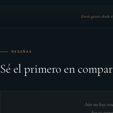
Envío gratis
·
desde 
RESEÑAS
Sé el primero en compar
Aún no hay res
fue tu expe