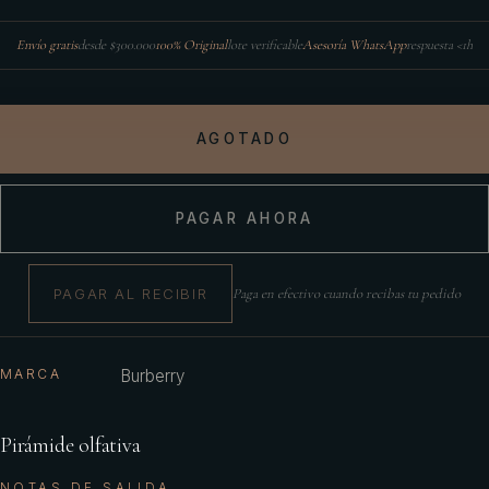
Envío gratis
desde $300.000
100% Original
lote verificable
Asesoría WhatsApp
respuesta <1h
AGOTADO
PAGAR AHORA
PAGAR AL RECIBIR
Paga en efectivo cuando recibas tu pedido
MARCA
Burberry
Pirámide olfativa
NOTAS DE SALIDA