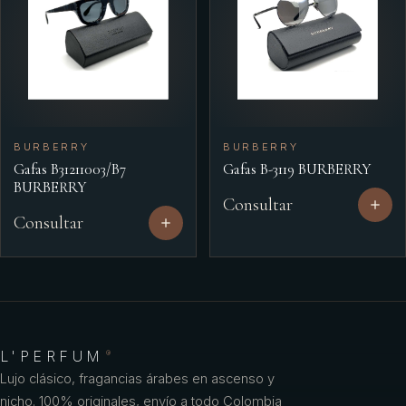
BURBERRY
BURBERRY
Gafas B31211003/B7
Gafas B-3119 BURBERRY
BURBERRY
Consultar
Consultar
L'PERFUM
®
Lujo clásico, fragancias árabes en ascenso y
nicho. 100% originales, envío a todo Colombia