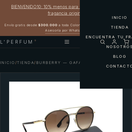
BIENVENIDO10: 10% menos para estrenar tu próxima
fragancia original
INICIO
Garantía 100% original
Envío gratis desde
$300.000
a toda Colombia
TIENDA
Asesoría por WhatsApp
ENCUENTRA TU F
L'PERFUM
®
NOSOTRO
BLOG
INICIO
/
TIENDA
/
BURBERRY — GAFAS B-4350 BURBERRY
CONTACT