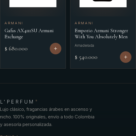
ARMANI
ARMANI
Gafas AX4111SU Armani
Emporio Armani Stronger
Exchange
With You Absolutely Men
Amaderada
$ 680.000
$ 540.000
L'PERFUM
®
Lujo clásico, fragancias árabes en ascenso y
nicho. 100% originales, envío a todo Colombia
y asesoría personalizada.