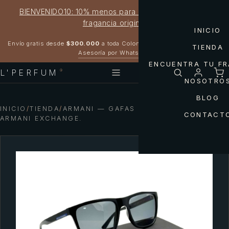
BIENVENIDO10: 10% menos para estrenar tu próxima
fragancia original
INICIO
Garantía 100% original
Envío gratis desde
$300.000
a toda Colombia
TIENDA
Asesoría por WhatsApp
ENCUENTRA TU F
L'PERFUM
®
NOSOTRO
BLOG
INICIO
/
TIENDA
/
ARMANI — GAFAS DE SOL AX4080S
CONTACT
ARMANI EXCHANGE.