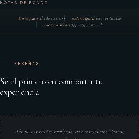
NOTAS DE FONDO
Envío gratis
·
desde $300.000
100% Original
·
lote verificable
Asesoría WhatsApp
·
respuesta < 1h
RESEÑAS
Sé el primero en compartir tu
experiencia
Aún no hay reseñas verificadas de este producto. Cuando