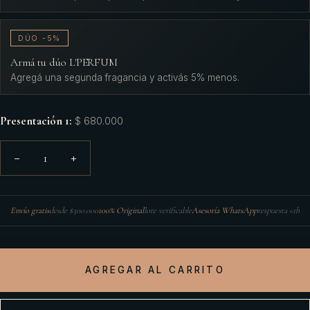
DÚO -5%
Armá tu dúo L'PERFUM
Agregá una segunda fragancia y activás 5% menos.
Presentación 1
:
$ 680.000
1
−
+
Envío gratis
desde $300.000
100% Original
lote verificable
Asesoría WhatsApp
respuesta <1h
AGREGAR AL CARRITO