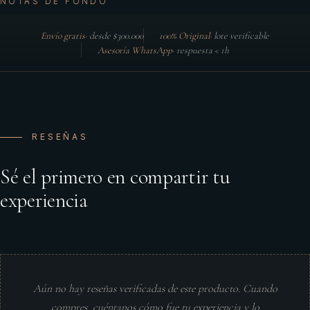
NOTAS DE FONDO
Envío gratis
·
desde $300.000
100% Original
·
lote verificable
Asesoría WhatsApp
·
respuesta < 1h
RESEÑAS
Sé el primero en compartir tu
experiencia
Aún no hay reseñas verificadas de este producto. Cuando
compres, cuéntanos cómo fue tu experiencia y lo