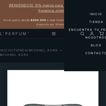
BIENVENIDO10: 10% menos para estrenar tu próxima
fragancia original
INICIO
Garantía 100% original
Envío gratis desde
$300.000
a toda Colombia
TIENDA
Asesoría por WhatsApp
ENCUENTRA TU F
L'PERFUM
®
NOSOTRO
BLOG
INICIO
/
TIENDA
/
MICHAEL KORS — GAFAS MK1089
CONTACT
MICHAEL KORS