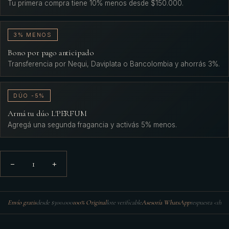
Tu primera compra tiene 10% menos desde $150.000.
3% MENOS
Bono por pago anticipado
Transferencia por Nequi, Daviplata o Bancolombia y ahorrás 3%.
DÚO -5%
Armá tu dúo L'PERFUM
Agregá una segunda fragancia y activás 5% menos.
1
−
+
Envío gratis
desde $300.000
100% Original
lote verificable
Asesoría WhatsApp
respuesta <1h