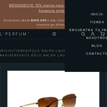
BIENVENIDO10: 10% menos para estrenar tu próxima
fragancia original
INICIO
Garantía 100% original
Envío gratis desde
$300.000
a toda Colombia
TIENDA
Asesoría por WhatsApp
ENCUENTRA TU F
L'PERFUM
®
NOSOTRO
BLOG
INICIO
/
TIENDA
/
POLO RALPH LAUREN — GAFAS
CONTACT
RA41439004/13 POLO RALPH LAUREN