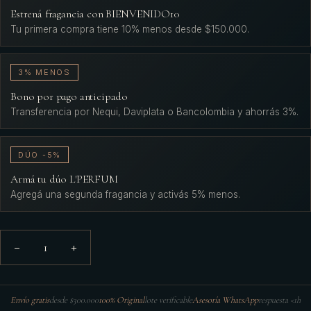
Estrená fragancia con BIENVENIDO10
Tu primera compra tiene 10% menos desde $150.000.
3% MENOS
Bono por pago anticipado
Transferencia por Nequi, Daviplata o Bancolombia y ahorrás 3%.
DÚO -5%
Armá tu dúo L'PERFUM
Agregá una segunda fragancia y activás 5% menos.
1
−
+
Envío gratis
desde $300.000
100% Original
lote verificable
Asesoría WhatsApp
respuesta <1h