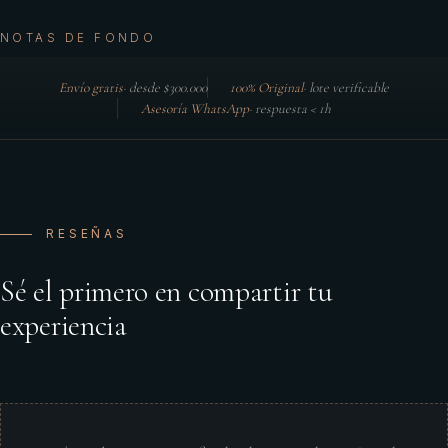
NOTAS DE FONDO
Envío gratis
·
desde $300.000
100% Original
·
lote verificable
Asesoría WhatsApp
·
respuesta < 1h
RESEÑAS
Sé el primero en compartir tu
experiencia