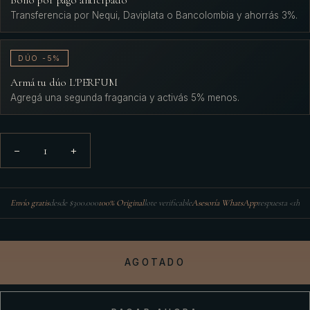
Bono por pago anticipado
Transferencia por Nequi, Daviplata o Bancolombia y ahorrás 3%.
DÚO -5%
Armá tu dúo L'PERFUM
Agregá una segunda fragancia y activás 5% menos.
1
−
+
Envío gratis
desde $300.000
100% Original
lote verificable
Asesoría WhatsApp
respuesta <1h
AGOTADO