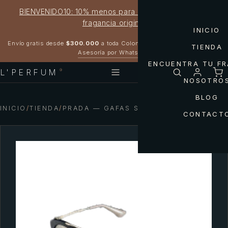
BIENVENIDO10: 10% menos para estrenar tu próxima
fragancia original
INICIO
Garantía 100% original
Envío gratis desde
$300.000
a toda Colombia
TIENDA
Asesoría por WhatsApp
ENCUENTRA TU F
L'PERFUM
®
NOSOTRO
BLOG
INICIO
/
TIENDA
/
PRADA — GAFAS SPR55V PRADA
CONTACT