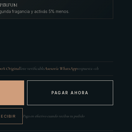
L'PERFUM
gunda fragancia y activás 5% menos.
00% Original
lote verificable
Asesoría WhatsApp
respuesta <1h
PAGAR AHORA
RECIBIR
Paga en efectivo cuando recibas tu pedido