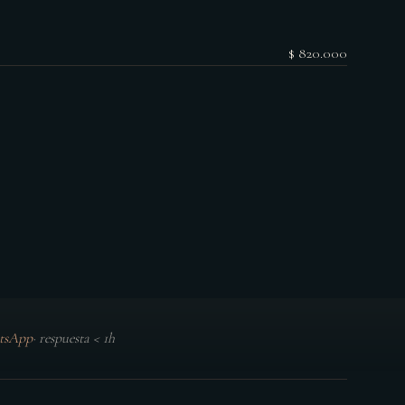
$ 820.000
tsApp
·
respuesta < 1h