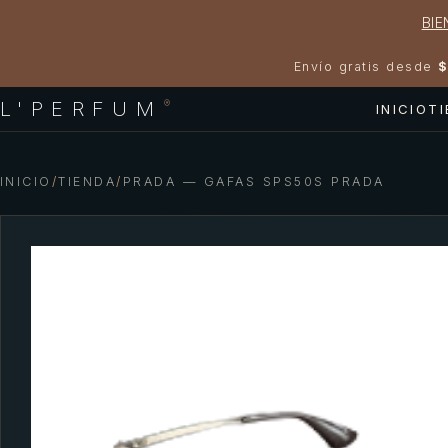
BIE
Envío gratis desde
$
L'PERFUM
®
INICIO
T
INICIO
/
TIENDA
/
PRADA — GAFAS SPS50S PRADA