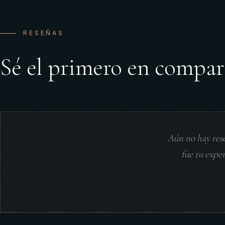
RESEÑAS
Sé el primero en compar
Aún no hay res
fue tu expe