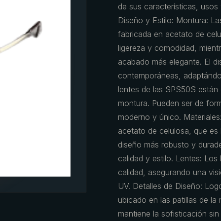
de sus características, usos 
Diseño y Estilo: Montura: 
fabricada en acetato de celu
ligereza y comodidad, mientr
acabado más elegante. El di
contemporáneas, adaptándose
lentes de las SPS50S están 
montura. Pueden ser de form
moderno y único. Materiales
acetato de celulosa, que es
diseño más robusto y durad
calidad y estilo. Lentes: Los
calidad, asegurando una vis
UV. Detalles de Diseño: Logo
ubicado en las patillas de la
mantiene la sofisticación s