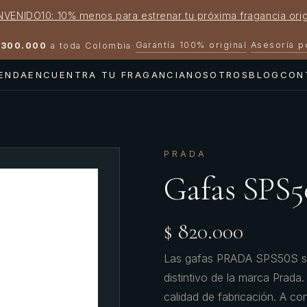
NVENIDO10: 10% menos para estrenar tu próxima fragancia orig
Garantía 100% original
Asesoría 
300.000
a toda Colombia
·
·
IENDA
ENCUENTRA TU FRAGANCIA
NOSOTROS
BLOG
CON
PRADA
Gafas SPS
$ 820.000
Las gafas PRADA SPS50S son 
distintivo de la marca Prada
calidad de fabricación. A co