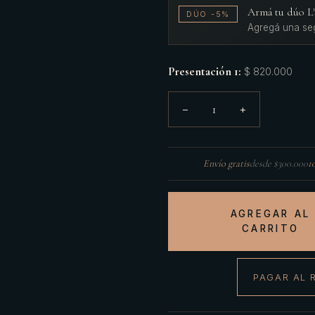
Armá tu dúo 
DÚO -5%
Agregá una se
Presentación 1
:
$ 820.000
1
−
+
Envío gratis
desde $300.000
1
AGREGAR AL
CARRITO
PAGAR AL 