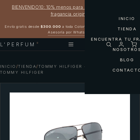
BIENVENIDO10: 10% menos para estrenar tu próxima
fragancia original
INICIO
Garantía 100% original
Envío gratis desde
$300.000
a toda Colombia
TIENDA
Asesoría por WhatsApp
ENCUENTRA TU F
L'PERFUM
®
NOSOTRO
BLOG
INICIO
/
TIENDA
/
TOMMY HILFIGER — GAFAS TH7335
CONTACT
TOMMY HILFIGER