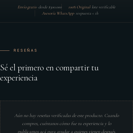
Envío gratis
·
desde $300.000
100% Original
·
lote verificable
Asesoría WhatsApp
·
respuesta < 1h
RESEÑAS
Sé el primero en compartir tu
experiencia
Aún no hay reseñas verificadas de este producto. Cuando
compres, cuéntanos cómo fue tu experiencia y lo
publicamos acá para ayudar a quienes vienen después.