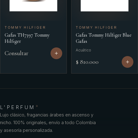
TOMMY HILFIGER
TOMMY HILFIGER
Gafas TH7397 Tommy
Gafas Tommy Hilfiger Blue
Hilfiger
Gafas
Acuático
Consultar
$ 810.000
L'PERFUM
®
Lujo clásico, fragancias árabes en ascenso y
nicho. 100% originales, envío a todo Colombia
y asesoría personalizada.