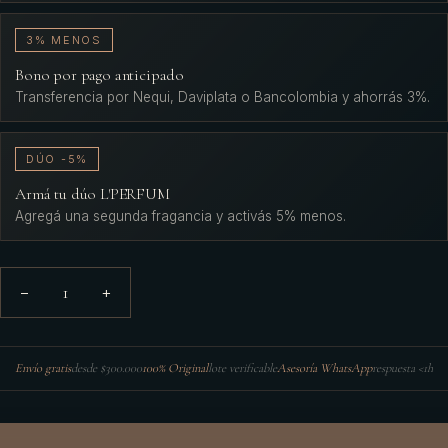
3% MENOS
Bono por pago anticipado
Transferencia por Nequi, Daviplata o Bancolombia y ahorrás 3%.
DÚO -5%
Armá tu dúo L'PERFUM
Agregá una segunda fragancia y activás 5% menos.
1
−
+
Envío gratis
desde $300.000
100% Original
lote verificable
Asesoría WhatsApp
respuesta <1h