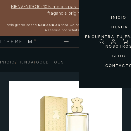
BIENVENIDO10: 10% menos para estrenar tu próxima
fragancia original
INICIO
Garantía 100% original
Envío gratis desde
$300.000
a toda Colombia
TIENDA
Asesoría por WhatsApp
ENCUENTRA TU F
L'PERFUM
®
NOSOTRO
BLOG
INICIO
/
TIENDA
/
GOLD TOUS
CONTACT