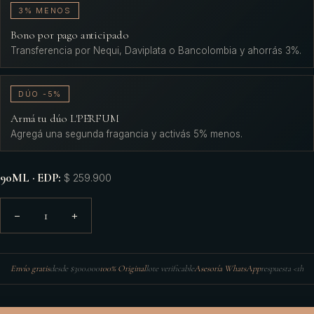
3% MENOS
Bono por pago anticipado
Transferencia por Nequi, Daviplata o Bancolombia y ahorrás 3%.
DÚO -5%
Armá tu dúo L'PERFUM
Agregá una segunda fragancia y activás 5% menos.
90ML · EDP
:
$ 259.900
1
−
+
Envío gratis
desde $300.000
100% Original
lote verificable
Asesoría WhatsApp
respuesta <1h