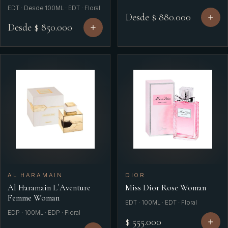
EDT · Desde 100ML · EDT · Floral
Desde $ 880.000
Desde $ 850.000
AL HARAMAIN
DIOR
Al Haramain L´Aventure
Miss Dior Rose Woman
Femme Woman
EDT · 100ML · EDT · Floral
EDP · 100ML · EDP · Floral
$ 555.000