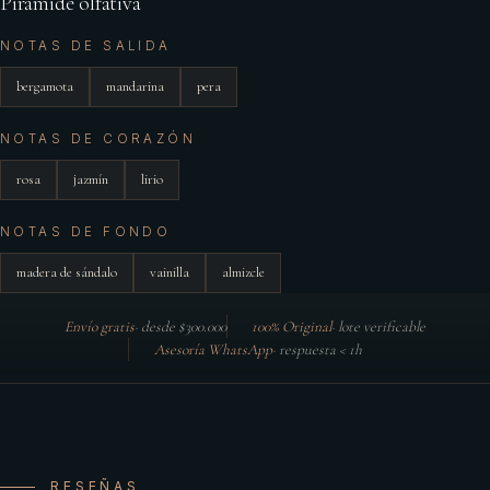
Pirámide olfativa
NOTAS DE SALIDA
bergamota
mandarina
pera
NOTAS DE CORAZÓN
rosa
jazmín
lirio
NOTAS DE FONDO
madera de sándalo
vainilla
almizcle
Envío gratis
·
desde $300.000
100% Original
·
lote verificable
Asesoría WhatsApp
·
respuesta < 1h
RESEÑAS