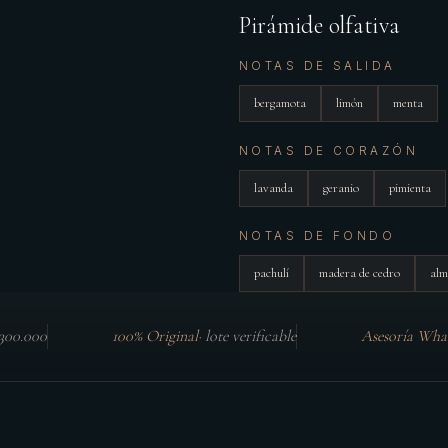
Pirámide olfativa
NOTAS DE SALIDA
bergamota
limón
menta
NOTAS DE CORAZÓN
lavanda
geranio
pimienta
NOTAS DE FONDO
pachulí
madera de cedro
alm
$300.000
100% Original
·
lote verificable
Asesoría Wha