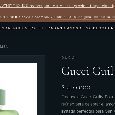
NVENIDO10: 10% menos para estrenar tu próxima fragancia orig
Garantía 100% original
Asesoría 
300.000
a toda Colombia
·
·
IENDA
ENCUENTRA TU FRAGANCIA
NOSOTROS
BLOG
CON
 MEN
GUCCI
Gucci Guil
$ 410.000
Fragancia Gucci Guilty Pour
reúnen para celebrar el amo
limitada perfectas para San 