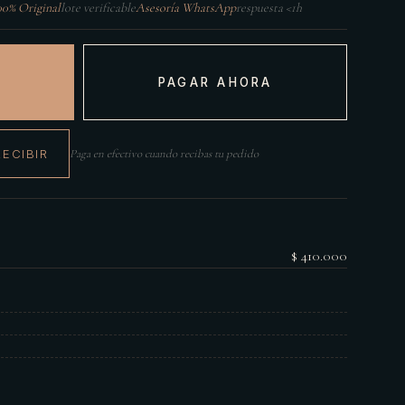
00% Original
lote verificable
Asesoría WhatsApp
respuesta <1h
PAGAR AHORA
RECIBIR
Paga en efectivo cuando recibas tu pedido
$ 410.000