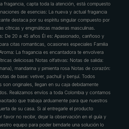
a la fragancia, capta toda la atención, está compuesto
inaciones de esencias: La nueva y actual fragancia
ante destaca por su espíritu singular compuesto por
tas cítricas y enigmáticas maderas masculinas.
s: De 20 a 45 años Él es: Apasionado, cariñoso y
para citas romanticas, ocasiones especiales Familia
 Aroma: La fragancia es encantadora te envolvera
ricas deliciosas Notas olfativas: Notas de salida:
enana), mandarina y pimienta rosa Notas de corazón:
tas de base: vetiver, pachulí y benjuí. Todos
 son originales, llegan en su caja debidamente
ados. Realizamos envíos a toda Colombia y contamos
pacitado que trabaja arduamente para que nuestros
erta de su casa. Si al entregarle el producto
 favor no recibir, dejar la observación en el guía y
estro equipo para poder birndarle una solución lo