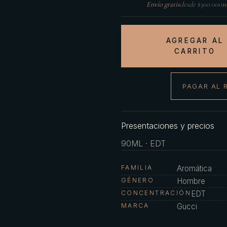
Envío gratis
desde $300.000
1
AGREGAR AL
CARRITO
PAGAR AL 
Presentaciones y precios
90ML · EDT
FAMILIA
Aromática
GÉNERO
Hombre
CONCENTRACIÓN
EDT
MARCA
Gucci