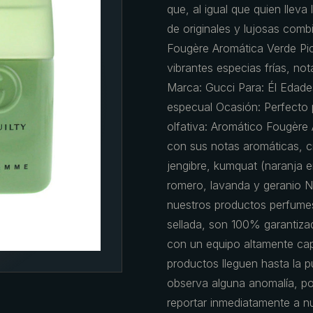
que, al igual que quien llev
de originales y lujosas comb
Fougère Aromática Verde Pic
vibrantes especias frías, no
Marca: Gucci Para: Él Edade
especual Ocasión: Perfecto 
olfativa: Aromático Fougère
con sus notas aromáticas, cít
jengibre, kumquat (naranja 
romero, lavanda y geranio No
nuestros productos perfumes
sellada, son 100% garantiz
con un equipo altamente ca
productos lleguen hasta la pu
observa alguna anomalía, por
reportar inmediatamente a nu