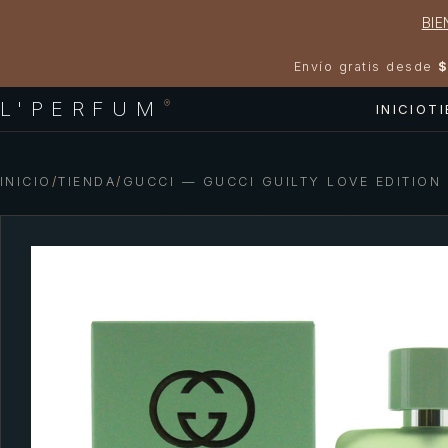
BIE
Envío gratis desde
$
L'PERFUM
®
INICIO
T
INICIO
/
TIENDA
/
GUCCI — GUCCI GUILTY LOVE EDITION