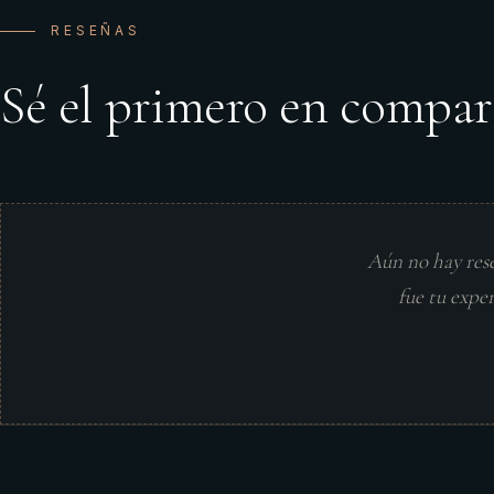
RESEÑAS
Sé el primero en compar
Aún no hay res
fue tu expe