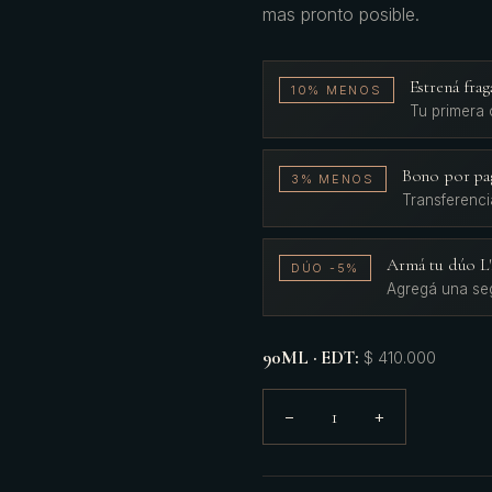
mas pronto posible.
Estrená fr
10% MENOS
Tu primera
Bono por pa
3% MENOS
Transferenci
Armá tu dúo 
DÚO -5%
Agregá una se
90ML · EDT
:
$ 410.000
1
−
+