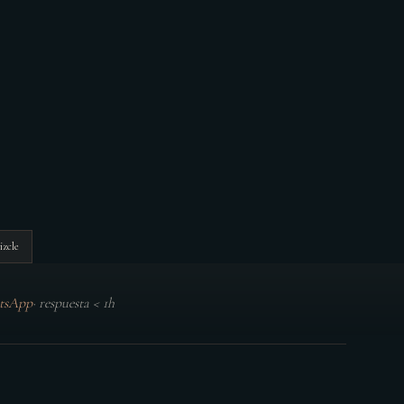
izcle
tsApp
·
respuesta < 1h