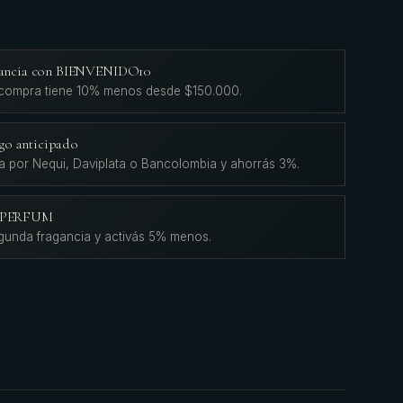
agancia con BIENVENIDO10
 compra tiene 10% menos desde $150.000.
go anticipado
a por Nequi, Daviplata o Bancolombia y ahorrás 3%.
L'PERFUM
gunda fragancia y activás 5% menos.