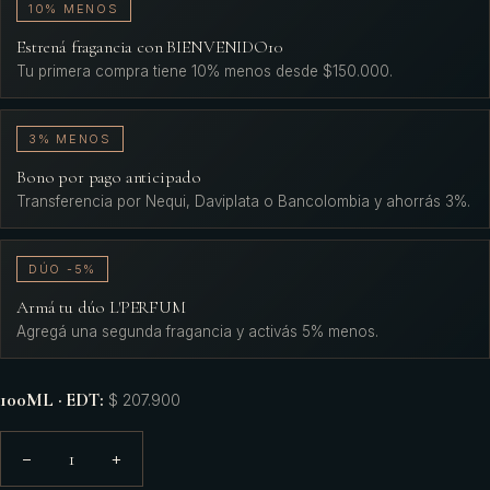
10% MENOS
Estrená fragancia con BIENVENIDO10
Tu primera compra tiene 10% menos desde $150.000.
3% MENOS
Bono por pago anticipado
Transferencia por Nequi, Daviplata o Bancolombia y ahorrás 3%.
DÚO -5%
Armá tu dúo L'PERFUM
Agregá una segunda fragancia y activás 5% menos.
100ML · EDT
:
$ 207.900
1
−
+