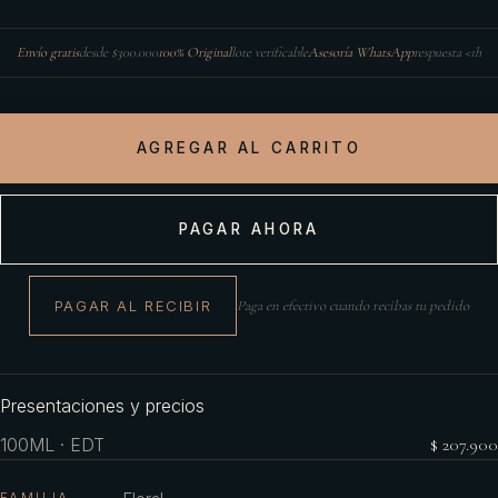
Envío gratis
desde $300.000
100% Original
lote verificable
Asesoría WhatsApp
respuesta <1h
AGREGAR AL CARRITO
PAGAR AHORA
PAGAR AL RECIBIR
Paga en efectivo cuando recibas tu pedido
Presentaciones y precios
100ML · EDT
$ 207.900
FAMILIA