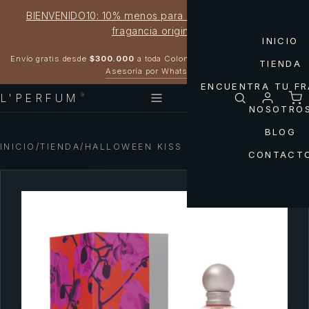
BIENVENIDO10: 10% menos para estrenar tu próxima
fragancia original
INICIO
Garantía 100% original
Envío gratis desde
$300.000
a toda Colombia
TIENDA
Asesoría por WhatsApp
ENCUENTRA TU F
L'PERFUM
®
NOSOTRO
BLOG
INICIO
/
TIENDA
/
HALLOWEEN KISS WOMAN
CONTACT