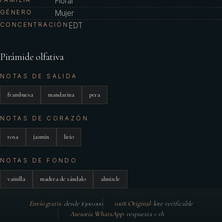
Floral
GÉNERO
Mujer
CONCENTRACIÓN
EDT
Pirámide olfativa
NOTAS DE SALIDA
frambuesa
mandarina
pera
NOTAS DE CORAZÓN
rosa
jazmín
lirio
NOTAS DE FONDO
vainilla
madera de sándalo
almizcle
Envío gratis
·
desde $300.000
100% Original
·
lote verificable
Asesoría WhatsApp
·
respuesta < 1h