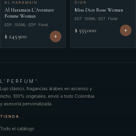
AL HARAMAIN
DIOR
Al Haramain L´Aventure
Miss Dior Rose Woman
Femme Woman
EDT · 100ML · EDT · Floral
EDP · 100ML · EDP · Floral
$ 555.000
$ 245.900
L'PERFUM
®
Lujo clásico, fragancias árabes en ascenso y
nicho. 100% originales, envío a todo Colombia
y asesoría personalizada.
TIENDA
Todo el catálogo