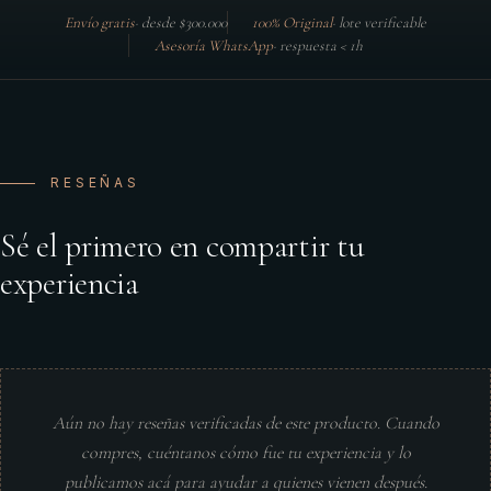
Envío gratis
·
desde $300.000
100% Original
·
lote verificable
Asesoría WhatsApp
·
respuesta < 1h
RESEÑAS
Sé el primero en compartir tu
experiencia
Aún no hay reseñas verificadas de este producto. Cuando
compres, cuéntanos cómo fue tu experiencia y lo
publicamos acá para ayudar a quienes vienen después.