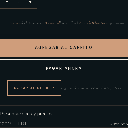
1
−
+
Envío gratis
desde $300.000
100% Original
lote verificable
Asesoría WhatsApp
respuesta <1h
AGREGAR AL CARRITO
PAGAR AHORA
PAGAR AL RECIBIR
Paga en efectivo cuando recibas tu pedido
Presentaciones y precios
100ML · EDT
$ 228.000