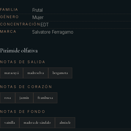
FAMILIA
Frutal
GÉNERO
Mujer
CONCENTRACIÓN
EDT
MARCA
Salvatore Ferragamo
Pirámide olfativa
NOTAS DE SALIDA
maracuyá
madreselva
bergamota
NOTAS DE CORAZÓN
rosa
jazmín
frambuesa
NOTAS DE FONDO
vainilla
madera de sándalo
almizcle