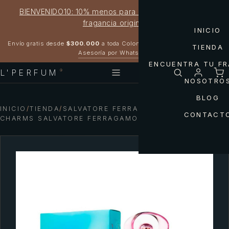
BIENVENIDO10: 10% menos para estrenar tu próxima
fragancia original
INICIO
Garantía 100% original
Envío gratis desde
$300.000
a toda Colombia
TIENDA
Asesoría por WhatsApp
ENCUENTRA TU F
L'PERFUM
®
NOSOTRO
BLOG
INICIO
/
TIENDA
/
SALVATORE FERRAGAMO — INCANTO
CONTACT
CHARMS SALVATORE FERRAGAMO